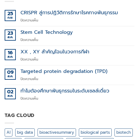
CRISPR สู่การปฏิวัติการรักษาโรคทางพันธุกรรม
25
ก.ย.
บน
ปิดความเห็น
CRISPR
สู่
Stem Cell Technology
23
การ
ส.ค.
บน
ปิดความเห็น
ปฏิวัติ
Stem
การ
Cell
XX , XY สำคัญไฉนในวงการกีฬา
16
รักษา
Technology
ส.ค.
โรค
บน
ปิดความเห็น
ทาง
XX
พันธุกรรม
,
Targeted protein degradation (TPD)
09
XY
ส.ค.
บน
ปิดความเห็น
สำคัญ
Targeted
ไฉน
protein
ทำไมต้องศึกษาพันธุกรรมในระดับเซลล์เดี่ยว
02
ใน
degradation
ส.ค.
วงการ
บน
ปิดความเห็น
(TPD)
กีฬา
ทำไม
ต้อง
ศึกษา
TAG CLOUD
พันธุกรรม
ใน
ระดับ
AI
big data
bioactivesummary
biological parts
biotech
เซลล์