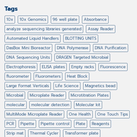
Tags
10x
10x Genomics
96 well plate
Absorbance
analyze sequencing libraries generated
Assay Reader
Automated Liquid Handlers
BLOTTING UNITS
DasBox Mini Bioreactor
DNA Polymerase
DNA Purification
DNA Sequencing Units
DRAGEN Targeted Microbial
Electrophoresis
ELISA plates
Empty racks
Fluorescence
fluorometer
Fluorometers
Heat Block
Large Format Verticals
Life Science
Magnetics bead
Microbial
Microplate Reader
Microtitration Plates
molecular
molecular detection
Molecular kit
MultiMode Microplate Reader
One Health
One Touch Tips
PCR
Pipette
Pipette control
Plate
Reagents
Strip mat
Thermal Cycler
Transformer plate