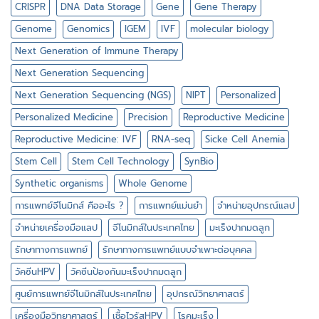
เดี่ยว
CRISPR
DNA Data Storage
Gene
Gene Therapy
Genome
Genomics
IGEM
IVF
molecular biology
Next Generation of Immune Therapy
Next Generation Sequencing
Next Generation Sequencing (NGS)
NIPT
Personalized
Personalized Medicine
Precision
Reproductive Medicine
Reproductive Medicine: IVF
RNA-seq
Sicke Cell Anemia
Stem Cell
Stem Cell Technology
SynBio
Synthetic organisms
Whole Genome
การแพทย์จีโนมิกส์ คืออะไร ?
การแพทย์แม่นยำ
จำหน่ายอุปกรณ์แลป
จำหน่ายเครื่องมือแลป
จีโนมิกส์ในประเทศไทย
มะเร็งปากมดลูก
รักษาทางการแพทย์
รักษาทางการแพทย์แบบจำเพาะต่อบุคคล
วัคซีนHPV
วัคซีนป้องกันมะเร็งปากมดลูก
ศูนย์การแพทย์จีโนมิกส์ในประเทศไทย
อุปกรณ์วิทยาศาสตร์
เครื่องมือวิทยาศาสตร์
เชื้อไวรัสHPV
โรคมะเร็ง