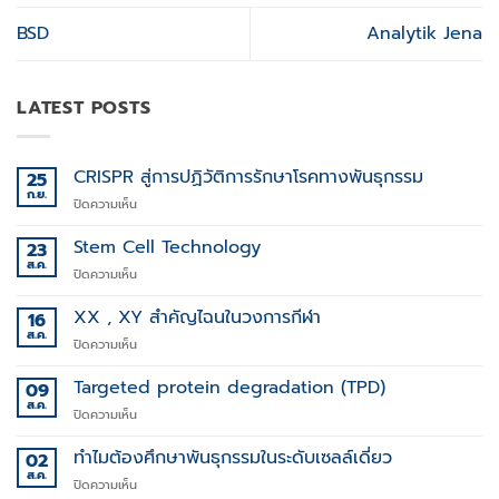
BSD
Analytik Jena
LATEST POSTS
CRISPR สู่การปฏิวัติการรักษาโรคทางพันธุกรรม
25
ก.ย.
บน
ปิดความเห็น
CRISPR
สู่
Stem Cell Technology
23
การ
ส.ค.
บน
ปิดความเห็น
ปฏิวัติ
Stem
การ
Cell
XX , XY สำคัญไฉนในวงการกีฬา
16
รักษา
Technology
ส.ค.
โรค
บน
ปิดความเห็น
ทาง
XX
พันธุกรรม
,
Targeted protein degradation (TPD)
09
XY
ส.ค.
บน
ปิดความเห็น
สำคัญ
Targeted
ไฉน
protein
ทำไมต้องศึกษาพันธุกรรมในระดับเซลล์เดี่ยว
02
ใน
degradation
ส.ค.
วงการ
บน
ปิดความเห็น
(TPD)
กีฬา