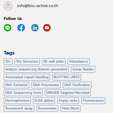
info@bio-active.co.th
Follow Us
Tags
10x
10x Genomics
96 well plate
Absorbance
analyze sequencing libraries generated
Assay Reader
Automated Liquid Handling
BLOTTING UNITS
DNA Extractor
DNA Polymerase
DNA Purification
DNA Sequencing Units
DRAGEN Targeted Microbial
Electrophoresis
ELISA plates
Empty racks
Fluorescence
fluorescent assay
fluorometer
Heat Block