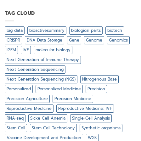
ทำไม
ต้อง
ศึกษา
TAG CLOUD
พันธุกรรม
ใน
ระดับ
big data
bioactivesummary
biological parts
biotech
เซลล์
เดี่ยว
CRISPR
DNA Data Storage
Gene
Genome
Genomics
IGEM
IVF
molecular biology
Next Generation of Immune Therapy
Next Generation Sequencing
Next Generation Sequencing (NGS)
Nitrogenous Base
Personalized
Personalized Medicine
Precision
Precision Agriculture
Precision Medicine
Reproductive Medicine
Reproductive Medicine: IVF
RNA-seq
Sicke Cell Anemia
Single-Cell Analysis
Stem Cell
Stem Cell Technology
Synthetic organisms
Vaccine Development and Production
WGS