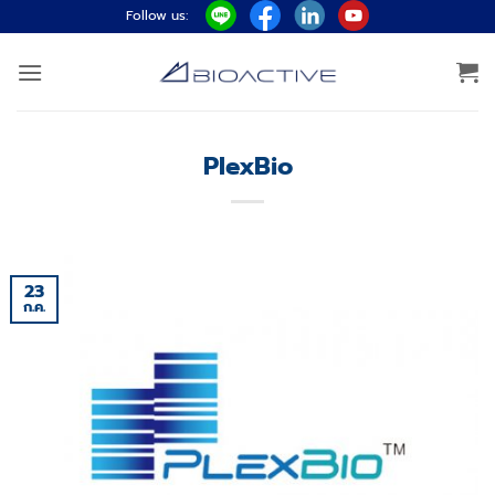
ข้าม
Follow us:
ไป
ยัง
เนื้อหา
PlexBio
23
ก.ค.