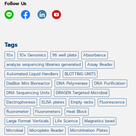
Follow Us
Tags
10x
10x Genomics
96 well plate
Absorbance
analyze sequencing libraries generated
Assay Reader
Automated Liquid Handlers
BLOTTING UNITS
DasBox Mini Bioreactor
DNA Polymerase
DNA Purification
DNA Sequencing Units
DRAGEN Targeted Microbial
Electrophoresis
ELISA plates
Empty racks
Fluorescence
fluorometer
Fluorometers
Heat Block
Large Format Verticals
Life Science
Magnetics bead
Microbial
Microplate Reader
Microtitration Plates