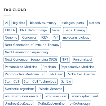
ทำไม
ต้อง
ศึกษา
TAG CLOUD
พันธุกรรม
ใน
ระดับ
AI
big data
bioactivesummary
biological parts
biotech
เซลล์
เดี่ยว
CRISPR
DNA Data Storage
Gene
Gene Therapy
Genome
Genomics
IGEM
IVF
molecular biology
Next Generation of Immune Therapy
Next Generation Sequencing
Next Generation Sequencing (NGS)
NIPT
Personalized
Personalized Medicine
Precision
Reproductive Medicine
Reproductive Medicine: IVF
RNA-seq
Sicke Cell Anemia
Stem Cell
Stem Cell Technology
SynBio
Synthetic organisms
Whole Genome
การแพทย์จีโนมิกส์ คืออะไร ?
การแพทย์แม่นยำ
จำหน่ายอุปกรณ์แลป
จำหน่ายเครื่องมือแลป
จีโนมิกส์ในประเทศไทย
มะเร็งปากมดลูก