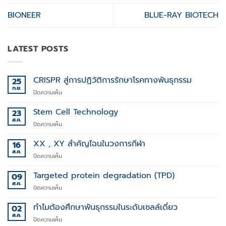
BIONEER
BLUE-RAY BIOTECH
LATEST POSTS
CRISPR สู่การปฏิวัติการรักษาโรคทางพันธุกรรม
25
ก.ย.
บน
ปิดความเห็น
CRISPR
สู่
Stem Cell Technology
23
การ
ส.ค.
บน
ปิดความเห็น
ปฏิวัติ
Stem
การ
Cell
XX , XY สำคัญไฉนในวงการกีฬา
16
รักษา
Technology
ส.ค.
โรค
บน
ปิดความเห็น
ทาง
XX
พันธุกรรม
,
Targeted protein degradation (TPD)
09
XY
ส.ค.
บน
ปิดความเห็น
สำคัญ
Targeted
ไฉน
protein
ทำไมต้องศึกษาพันธุกรรมในระดับเซลล์เดี่ยว
02
ใน
degradation
ส.ค.
วงการ
บน
ปิดความเห็น
(TPD)
กีฬา