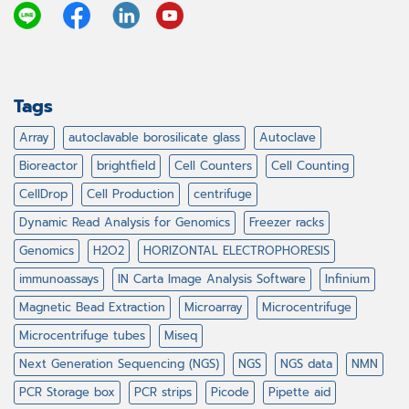
Tags
Array
autoclavable borosilicate glass
Autoclave
Bioreactor
brightfield
Cell Counters
Cell Counting
CellDrop
Cell Production
centrifuge
Dynamic Read Analysis for Genomics
Freezer racks
Genomics
H2O2
HORIZONTAL ELECTROPHORESIS
immunoassays
IN Carta Image Analysis Software
Infinium
Magnetic Bead Extraction
Microarray
Microcentrifuge
Microcentrifuge tubes
Miseq
Next Generation Sequencing (NGS)
NGS
NGS data
NMN
PCR Storage box
PCR strips
Picode
Pipette aid