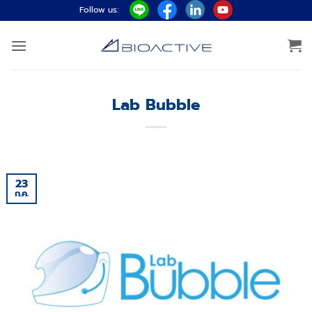
ข้าม
Follow us:
ไป
ยัง
เนื้อหา
Lab Bubble
23
ก.ค.