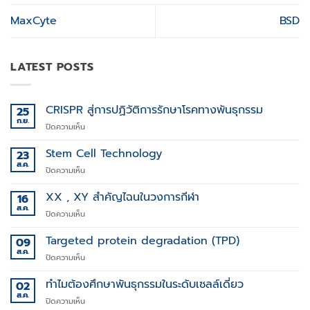
MaxCyte
BSD
LATEST POSTS
CRISPR สู่การปฏิวัติการรักษาโรคทางพันธุกรรม
25
ก.ย.
บน
ปิดความเห็น
CRISPR
สู่
Stem Cell Technology
23
การ
ส.ค.
บน
ปิดความเห็น
ปฏิวัติ
Stem
การ
Cell
XX , XY สำคัญไฉนในวงการกีฬา
16
รักษา
Technology
ส.ค.
โรค
บน
ปิดความเห็น
ทาง
XX
พันธุกรรม
,
Targeted protein degradation (TPD)
09
XY
ส.ค.
บน
ปิดความเห็น
สำคัญ
Targeted
ไฉน
protein
ทำไมต้องศึกษาพันธุกรรมในระดับเซลล์เดี่ยว
02
ใน
degradation
ส.ค.
วงการ
บน
ปิดความเห็น
(TPD)
กีฬา