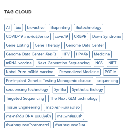
ทำไม
ต้อง
ศึกษา
TAG CLOUD
พันธุกรรม
ใน
ระดับ
AI
bio
bio-active
Bioprinting
Biotechnology
เซลล์
เดี่ยว
COVID-19 สายพันธุ์อังกฤษ
covid19
CRISPR
Down Syndrome
Gene Editing
Gene Therapy
Genome Data Center
Genome Data Center คืออะไร
HPV
HPVคือ
Medicine
mRNA vaccine
Next Generation Sequencing
NGS
NIPT
Nobel Prize mRNA vaccine
Personalized Medicine
PGT-M
Pre-Implant Genetic Testing Monogenic disease
sequencing
sequencing technology
SynBio
Synthetic Biology
Targeted Sequencing
The Next GEM technology
Tissue Engineering
การวิเคราะห์เซลล์เดี่ยว
การหาลำดับ DNA แบบมุ่งเป้า
การแพทย์แม่นยำ
จำหน่ายอุปกรณ์วิทยาศาสตร์
จำหน่ายอุปกรณ์แลป