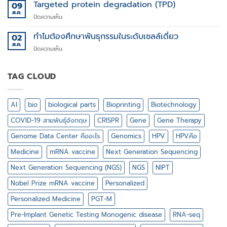
,
Targeted protein degradation (TPD)
09
XY
ส.ค.
บน
ปิดความเห็น
สำคัญ
Targeted
ไฉน
protein
ทำไมต้องศึกษาพันธุกรรมในระดับเซลล์เดี่ยว
02
ใน
degradation
ส.ค.
วงการ
บน
ปิดความเห็น
(TPD)
กีฬา
ทำไม
ต้อง
ศึกษา
TAG CLOUD
พันธุกรรม
ใน
ระดับ
AI
bio
biological parts
Bioprinting
Biotechnology
เซลล์
เดี่ยว
COVID-19 สายพันธุ์อังกฤษ
CRISPR
Gene
Gene Therapy
Genome Data Center คืออะไร
Genomics
HPV
HPVคือ
Medicine
mRNA vaccine
Next Generation Sequencing
Next Generation Sequencing (NGS)
NGS
NIPT
Nobel Prize mRNA vaccine
Personalized
Personalized Medicine
PGT-M
Pre-Implant Genetic Testing Monogenic disease
RNA-seq