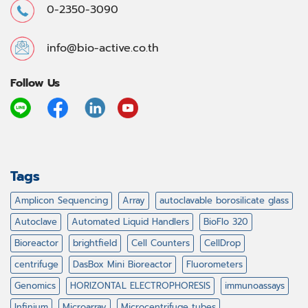
0-2350-3090
info@bio-active.co.th
Follow Us
Tags
Amplicon Sequencing
Array
autoclavable borosilicate glass
Autoclave
Automated Liquid Handlers
BioFlo 320
Bioreactor
brightfield
Cell Counters
CellDrop
centrifuge
DasBox Mini Bioreactor
Fluorometers
Genomics
HORIZONTAL ELECTROPHORESIS
immunoassays
Infinium
Microarray
Microcentrifuge tubes