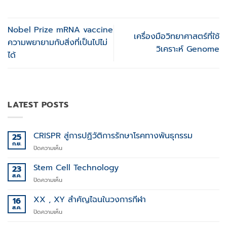
Nobel Prize mRNA vaccine
เครื่องมือวิทยาศาสตร์ที่ใช้
ความพยายามกับสิ่งที่เป็นไปไม่
วิเคราะห์ Genome
ได้
LATEST POSTS
CRISPR สู่การปฏิวัติการรักษาโรคทางพันธุกรรม
25
ก.ย.
บน
ปิดความเห็น
CRISPR
สู่
Stem Cell Technology
23
การ
ส.ค.
บน
ปิดความเห็น
ปฏิวัติ
Stem
การ
Cell
XX , XY สำคัญไฉนในวงการกีฬา
16
รักษา
Technology
ส.ค.
โรค
บน
ปิดความเห็น
ทาง
XX
พันธุกรรม