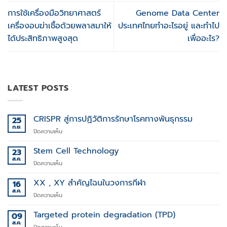
การใช้เครื่องมือวิทยาศาสตร์
Genome Data Center
เครื่องอบฆ่าเชื้อด้วยพลาสมาให้
ประเทศไทยทำอะไรอยู่ และทำไป
ได้ประสิทธิภาพสูงสุด
เพื่ออะไร?
LATEST POSTS
CRISPR สู่การปฏิวัติการรักษาโรคทางพันธุกรรม
25
ก.ย.
บน
ปิดความเห็น
CRISPR
สู่
Stem Cell Technology
23
การ
ส.ค.
บน
ปิดความเห็น
ปฏิวัติ
Stem
การ
Cell
XX , XY สำคัญไฉนในวงการกีฬา
16
รักษา
Technology
ส.ค.
โรค
บน
ปิดความเห็น
ทาง
XX
พันธุกรรม
,
Targeted protein degradation (TPD)
09
XY
ส.ค.
บน