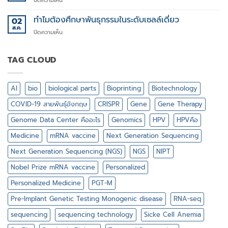
ปิดความเห็น
สำคัญ
Targeted
ไฉน
protein
ทำไมต้องศึกษาพันธุกรรมในระดับเซลล์เดี่ยว
02
ใน
degradation
ส.ค.
วงการ
บน
ปิดความเห็น
(TPD)
กีฬา
ทำไม
ต้อง
ศึกษา
TAG CLOUD
พันธุกรรม
ใน
ระดับ
AI
bio
biological parts
Bioprinting
Biotechnology
เซลล์
เดี่ยว
COVID-19 สายพันธุ์อังกฤษ
CRISPR
Gene
Gene Therapy
Genome Data Center คืออะไร
Genomics
HPV
HPVคือ
Medicine
mRNA vaccine
Next Generation Sequencing
Next Generation Sequencing (NGS)
NGS
NIPT
Nobel Prize mRNA vaccine
Personalized
Personalized Medicine
PGT-M
Pre-Implant Genetic Testing Monogenic disease
RNA-seq
sequencing
sequencing technology
Sicke Cell Anemia