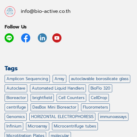
info@bio-active.co.th
Follow Us
Tags
Amplicon Sequencing
Array
autoclavable borosilicate glass
Autoclave
Automated Liquid Handlers
BioFlo 320
Bioreactor
brightfield
Cell Counters
CellDrop
centrifuge
DasBox Mini Bioreactor
Fluorometers
Genomics
HORIZONTAL ELECTROPHORESIS
immunoassays
Infinium
Microarray
Microcentrifuge tubes
Microtitration Plates
molecular