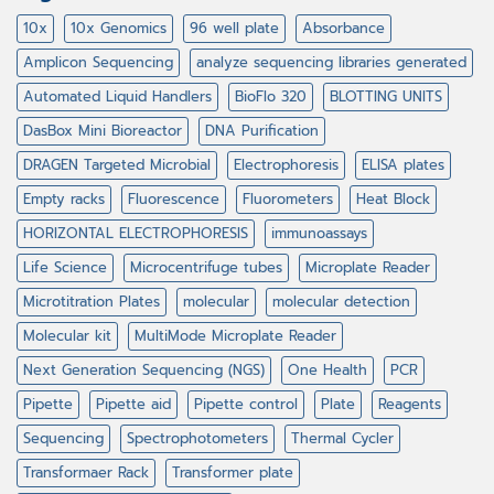
10x
10x Genomics
96 well plate
Absorbance
Amplicon Sequencing
analyze sequencing libraries generated
Automated Liquid Handlers
BioFlo 320
BLOTTING UNITS
DasBox Mini Bioreactor
DNA Purification
DRAGEN Targeted Microbial
Electrophoresis
ELISA plates
Empty racks
Fluorescence
Fluorometers
Heat Block
HORIZONTAL ELECTROPHORESIS
immunoassays
Life Science
Microcentrifuge tubes
Microplate Reader
Microtitration Plates
molecular
molecular detection
Molecular kit
MultiMode Microplate Reader
Next Generation Sequencing (NGS)
One Health
PCR
Pipette
Pipette aid
Pipette control
Plate
Reagents
Sequencing
Spectrophotometers
Thermal Cycler
Transformaer Rack
Transformer plate