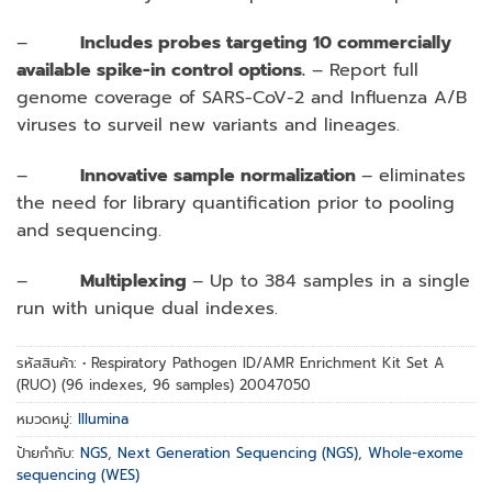
–
Includes probes targeting 10 commercially
available spike-in control options.
– Report full
genome coverage of SARS-CoV-2 and Influenza A/B
viruses to surveil new variants and lineages.
–
Innovative sample normalization
– eliminates
the need for library quantification prior to pooling
and sequencing.
–
Multiplexing
– Up to 384 samples in a single
run with unique dual indexes.
รหัสสินค้า:
• Respiratory Pathogen ID/AMR Enrichment Kit Set A
(RUO) (96 indexes, 96 samples) 20047050
หมวดหมู่:
Illumina
ป้ายกำกับ:
NGS
,
Next Generation Sequencing (NGS)
,
Whole-exome
sequencing (WES)