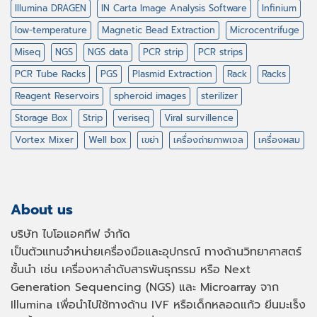
Illumina DRAGEN
IN Carta Image Analysis Software
Infinium
low-temperature
Magnetic Bead Extraction
Microcentrifuge
Miseq
NGS
NGS data
PCR strip
PCR strips
PCR Tube Racks
PGS
Plasmid Extraction
Rack
Racks
Reagent Reservoirs
spheroid images
sterilizer
Storage Box
Strip
veriseq
Viral survillence
Vortex Mixer
Well box
เขย่า
เครื่องถ่ายภาพเจล
เครื่องผสม
About us
บริษัท ไบโอแอคทีฟ จำกัด
เป็นตัวแทนจำหน่ายเครื่องมือและอุปกรณ์ ทางด้านวิทยาศาสตร์
ชั้นนำ เช่น เครื่องหาลำดับสารพันธุกรรม หรือ
Next
Generation Sequencing (NGS)
และ
Microarray
จาก
Illumina เพื่อนำไปใช้ทางด้าน
IVF
หรือเด็กหลอดแก้ว ยีนมะเร็ง