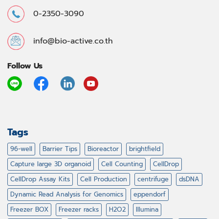
0-2350-3090
info@bio-active.co.th
Follow Us
Tags
96-well
Barrier Tips
Bioreactor
brightfield
Capture large 3D organoid
Cell Counting
CellDrop
CellDrop Assay Kits
Cell Production
centrifuge
dsDNA
Dynamic Read Analysis for Genomics
eppendorf
Freezer BOX
Freezer racks
H2O2
Illumina