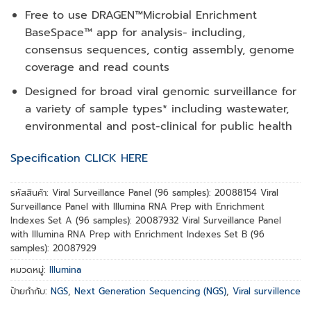
Free to use DRAGEN™Microbial Enrichment
BaseSpace™ app for analysis- including,
consensus sequences, contig assembly, genome
coverage and read counts
Designed for broad viral genomic surveillance for
a variety of sample types* including wastewater,
environmental and post-clinical for public health
Specification CLICK HERE
รหัสสินค้า:
Viral Surveillance Panel (96 samples): 20088154 Viral
Surveillance Panel with Illumina RNA Prep with Enrichment
Indexes Set A (96 samples): 20087932 Viral Surveillance Panel
with Illumina RNA Prep with Enrichment Indexes Set B (96
samples): 20087929
หมวดหมู่:
Illumina
ป้ายกำกับ:
NGS
,
Next Generation Sequencing (NGS)
,
Viral survillence