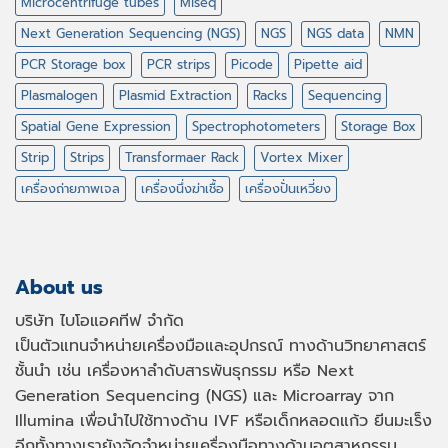
Microcentrifuge tubes
Miseq
Next Generation Sequencing (NGS)
NGS
NGS data
NMN
PCR Storage box
PCR strips
Picode
Pipette aid
Plasmalogen
Plasmid Extraction
Racks
Sequencing
Spatial Gene Expression
Spectrophotometers
Storage Box
Strip
Strips
Transformaer Rack
Vortex Mixer
เครื่องถ่ายภาพเจล
เครื่องนึ่งฆ่าเชื้อ
เครื่องปั่นเหวี่ยง
About us
บริษัท ไบโอแอคทีฟ จำกัด
เป็นตัวแทนจำหน่ายเครื่องมือและอุปกรณ์ ทางด้านวิทยาศาสตร์
ชั้นนำ เช่น เครื่องหาลำดับสารพันธุกรรม หรือ
Next
Generation Sequencing (NGS)
และ
Microarray
จาก
Illumina เพื่อนำไปใช้ทางด้าน
IVF
หรือเด็กหลอดแก้ว ยีนมะเร็ง
อีกทั้งทางเรายังจัดจำหน่ายเครื่องมือทางด้านอุตสาหกรรม