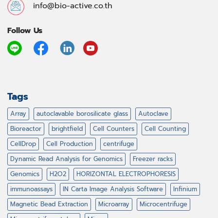
info@bio-active.co.th
Follow Us
Tags
Array
autoclavable borosilicate glass
Autoclave
Bioreactor
brightfield
Cell Counters
Cell Counting
CellDrop
Cell Production
centrifuge
Dynamic Read Analysis for Genomics
Freezer racks
Genomics
H2O2
HORIZONTAL ELECTROPHORESIS
immunoassays
IN Carta Image Analysis Software
Infinium
Magnetic Bead Extraction
Microarray
Microcentrifuge