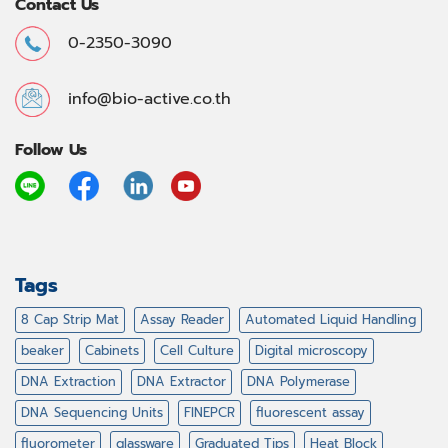
Contact Us
0-2350-3090
info@bio-active.co.th
Follow Us
Tags
8 Cap Strip Mat
Assay Reader
Automated Liquid Handling
beaker
Cabinets
Cell Culture
Digital microscopy
DNA Extraction
DNA Extractor
DNA Polymerase
DNA Sequencing Units
FINEPCR
fluorescent assay
fluorometer
glassware
Graduated Tips
Heat Block