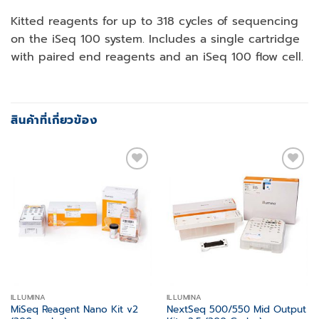
Kitted reagents for up to 318 cycles of sequencing
on the iSeq 100 system. Includes a single cartridge
with paired end reagents and an iSeq 100 flow cell.
สินค้าที่เกี่ยวข้อง
Add to
Add to
wishlist
wishlist
ILLUMINA
ILLUMINA
MiSeq Reagent Nano Kit v2
NextSeq 500/550 Mid Output