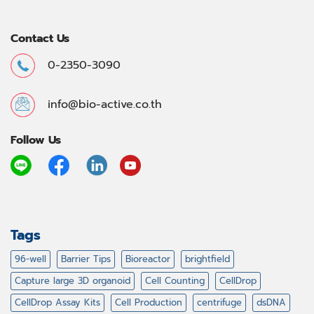
Contact Us
0-2350-3090
info@bio-active.co.th
Follow Us
Tags
96-well
Barrier Tips
Bioreactor
brightfield
Capture large 3D organoid
Cell Counting
CellDrop
CellDrop Assay Kits
Cell Production
centrifuge
dsDNA