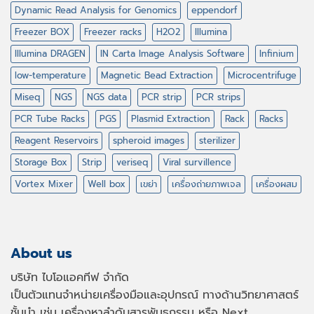
Dynamic Read Analysis for Genomics
eppendorf
Freezer BOX
Freezer racks
H2O2
Illumina
Illumina DRAGEN
IN Carta Image Analysis Software
Infinium
low-temperature
Magnetic Bead Extraction
Microcentrifuge
Miseq
NGS
NGS data
PCR strip
PCR strips
PCR Tube Racks
PGS
Plasmid Extraction
Rack
Racks
Reagent Reservoirs
spheroid images
sterilizer
Storage Box
Strip
veriseq
Viral survillence
Vortex Mixer
Well box
เขย่า
เครื่องถ่ายภาพเจล
เครื่องผสม
About us
บริษัท ไบโอแอคทีฟ จำกัด
เป็นตัวแทนจำหน่ายเครื่องมือและอุปกรณ์ ทางด้านวิทยาศาสตร์
ชั้นนำ เช่น เครื่องหาลำดับสารพันธุกรรม หรือ
Next