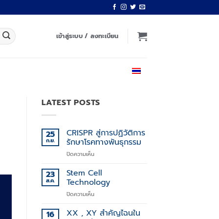
เข้าสู่ระบบ / ลงทะเบียน
ไทย
LATEST POSTS
CRISPR สู่การปฏิวัติการ
25
ก.ย.
รักษาโรคทางพันธุกรรม
บน
ปิดความเห็น
CRISPR
สู่
Stem Cell
23
การ
ส.ค.
Technology
ปฏิวัติ
บน
ปิดความเห็น
การ
Stem
รักษา
Cell
XX , XY สำคัญไฉนใน
โรค
16
Technology