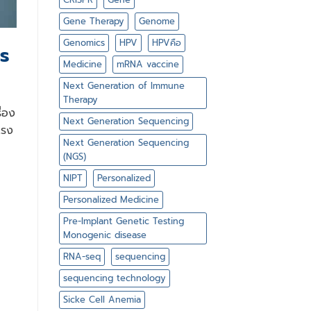
Gene Therapy
Genome
Genomics
HPV
HPVคือ
าร
Medicine
mRNA vaccine
Next Generation of Immune
Therapy
ื่อง
Next Generation Sequencing
แรง
Next Generation Sequencing
(NGS)
NIPT
Personalized
Personalized Medicine
Pre-Implant Genetic Testing
Monogenic disease
RNA-seq
sequencing
sequencing technology
Sicke Cell Anemia