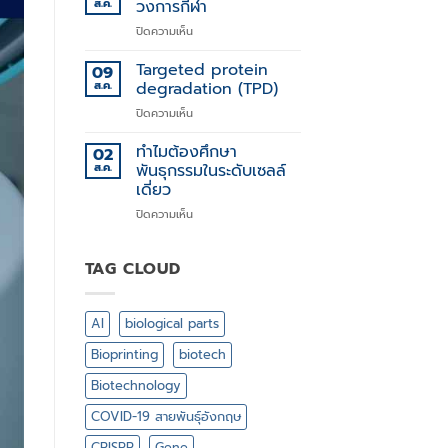
ทาง
ส.ค.
วงการกีฬา
พันธุกรรม
บน
ปิดความเห็น
XX
,
Targeted protein
09
XY
ส.ค.
degradation (TPD)
สำคัญ
บน
ปิดความเห็น
ไฉน
Targeted
ใน
protein
ทำไมต้องศึกษา
วงการ
02
degradation
กีฬา
ส.ค.
พันธุกรรมในระดับเซลล์
(TPD)
เดี่ยว
บน
ปิดความเห็น
ทำไม
ต้อง
ศึกษา
TAG CLOUD
พันธุกรรม
ใน
ระดับ
AI
biological parts
เซลล์
เดี่ยว
Bioprinting
biotech
Biotechnology
COVID-19 สายพันธุ์อังกฤษ
CRISPR
Gene