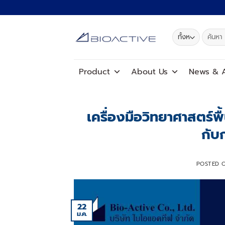
ข้าม
ไป
ยัง
ค้นหา:
เนื้อหา
Product
About Us
News
&
A
เครื่องมือวิทยาศาสตร์พ
กับ
POSTED 
22
ม.ค.