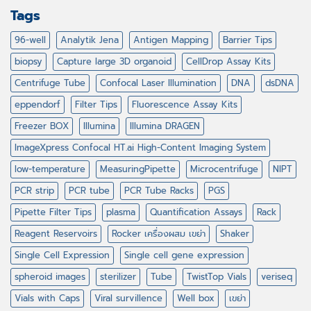
Tags
96-well
Analytik Jena
Antigen Mapping
Barrier Tips
biopsy
Capture large 3D organoid
CellDrop Assay Kits
Centrifuge Tube
Confocal Laser Illumination
DNA
dsDNA
eppendorf
Filter Tips
Fluorescence Assay Kits
Freezer BOX
Illumina
Illumina DRAGEN
ImageXpress Confocal HT.ai High-Content Imaging System
low-temperature
MeasuringPipette
Microcentrifuge
NIPT
PCR strip
PCR tube
PCR Tube Racks
PGS
Pipette Filter Tips
plasma
Quantification Assays
Rack
Reagent Reservoirs
Rocker เครื่องผสม เขย่า
Shaker
Single Cell Expression
Single cell gene expression
spheroid images
sterilizer
Tube
TwistTop Vials
veriseq
Vials with Caps
Viral survillence
Well box
เขย่า