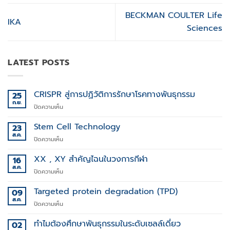
BECKMAN COULTER Life
IKA
Sciences
LATEST POSTS
CRISPR สู่การปฏิวัติการรักษาโรคทางพันธุกรรม
25
ก.ย.
บน
ปิดความเห็น
CRISPR
สู่
Stem Cell Technology
23
การ
ส.ค.
บน
ปิดความเห็น
ปฏิวัติ
Stem
การ
Cell
XX , XY สำคัญไฉนในวงการกีฬา
16
รักษา
Technology
ส.ค.
โรค
บน
ปิดความเห็น
ทาง
XX
พันธุกรรม
,
Targeted protein degradation (TPD)
09
XY
ส.ค.
บน
ปิดความเห็น
สำคัญ
Targeted
ไฉน
protein
ทำไมต้องศึกษาพันธุกรรมในระดับเซลล์เดี่ยว
02
ใน
degradation