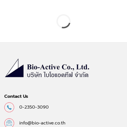
Contact Us
0-2350-3090
info@bio-active.co.th