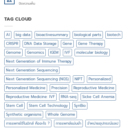
ส.ค.
วงการ
บน
ปิดความเห็น
(TPD)
กีฬา
ทำไม
ต้อง
ศึกษา
TAG CLOUD
พันธุกรรม
ใน
ระดับ
AI
big data
bioactivesummary
biological parts
biotech
เซลล์
เดี่ยว
CRISPR
DNA Data Storage
Gene
Gene Therapy
Genome
Genomics
IGEM
IVF
molecular biology
Next Generation of Immune Therapy
Next Generation Sequencing
Next Generation Sequencing (NGS)
NIPT
Personalized
Personalized Medicine
Precision
Reproductive Medicine
Reproductive Medicine: IVF
RNA-seq
Sicke Cell Anemia
Stem Cell
Stem Cell Technology
SynBio
Synthetic organisms
Whole Genome
การแพทย์จีโนมิกส์ คืออะไร ?
การแพทย์แม่นยำ
จำหน่ายอุปกรณ์แลป