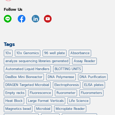
Follow Us
Tags
10x
10x Genomics
96 well plate
Absorbance
analyze sequencing libraries generated
Assay Reader
Automated Liquid Handlers
BLOTTING UNITS
DasBox Mini Bioreactor
DNA Polymerase
DNA Purification
DRAGEN Targeted Microbial
Electrophoresis
ELISA plates
Empty racks
Fluorescence
fluorometer
Fluorometers
Heat Block
Large Format Verticals
Life Science
Magnetics bead
Microbial
Microplate Reader