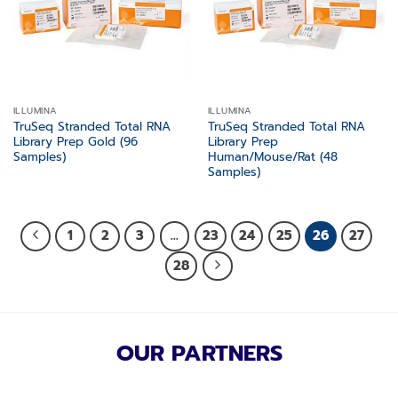
ILLUMINA
ILLUMINA
TruSeq Stranded Total RNA
TruSeq Stranded Total RNA
Library Prep Gold (96
Library Prep
Samples)
Human/Mouse/Rat (48
Samples)
1
2
3
…
23
24
25
26
27
28
OUR PARTNERS