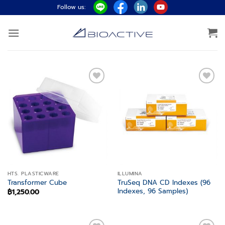
ข้าม
Follow us:
ไป
ยัง
เนื้อหา
Add to
Add to
wishlist
wishlist
HTS. PLASTICWARE
ILLUMINA
TruSeq DNA CD Indexes (96
Transformer Cube
Indexes, 96 Samples)
฿
1,250.00