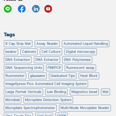
Tags
8 Cap Strip Mat
Assay Reader
Automated Liquid Handling
beaker
Cabinets
Cell Culture
Digital microscopy
DNA Extraction
DNA Extractor
DNA Polymerase
DNA Sequencing Units
FINEPCR
fluorescent assay
fluorometer
glassware
Graduated Tips
Heat Block
ImageXpress Pico Automated Cell Imaging System
Large Format Verticals
Low Binding
Magnetics bead
Mat
Microbial
Microplate Detection System
Microplate Spectrophotometer
Multi-Mode Microplate Reader
One Touch Tips
Opti Seal
OVEN