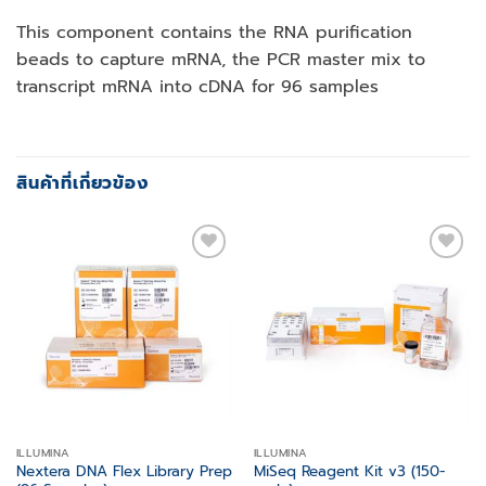
This component contains the RNA purification
beads to capture mRNA, the PCR master mix to
transcript mRNA into cDNA for 96 samples
สินค้าที่เกี่ยวข้อง
Add to
Add to
wishlist
wishlist
ILLUMINA
ILLUMINA
Nextera DNA Flex Library Prep
MiSeq Reagent Kit v3 (150-