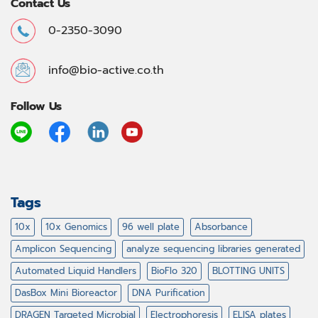
Contact Us
0-2350-3090
info@bio-active.co.th
Follow Us
Tags
10x
10x Genomics
96 well plate
Absorbance
Amplicon Sequencing
analyze sequencing libraries generated
Automated Liquid Handlers
BioFlo 320
BLOTTING UNITS
DasBox Mini Bioreactor
DNA Purification
DRAGEN Targeted Microbial
Electrophoresis
ELISA plates