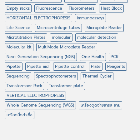
Empty racks
Fluorescence
Fluorometers
Heat Block
HORIZONTAL ELECTROPHORESIS
immunoassays
Life Science
Microcentrifuge tubes
Microplate Reader
Microtitration Plates
molecular
molecular detection
Molecular kit
MultiMode Microplate Reader
Next Generation Sequencing (NGS)
One Health
PCR
Pipette
Pipette aid
Pipette control
Plate
Reagents
Sequencing
Spectrophotometers
Thermal Cycler
Transformaer Rack
Transformer plate
VERTICAL ELECTROPHORESIS
Whole Genome Sequencing (WGS)
เครื่องดูดจ่ายสารละลาย
เครื่องนึ่งฆ่าเชื้อ