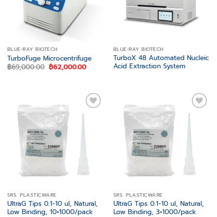
BLUE-RAY BIOTECH
BLUE-RAY BIOTECH
TurboX 48 Automated Nucleic
TurboFuge Microcentrifuge
Acid Extraction System
Original
Current
฿
69,000.00
฿
62,000.00
price
price
was:
is:
฿69,000.00.
฿62,000.00.
Add to
Add to
wishlist
wishlist
SRS. PLASTICWARE
SRS. PLASTICWARE
UltraG Tips 0.1-10 ul, Natural,
UltraG Tips 0.1-10 ul, Natural,
Low Binding, 10×1000/pack
Low Binding, 3×1000/pack