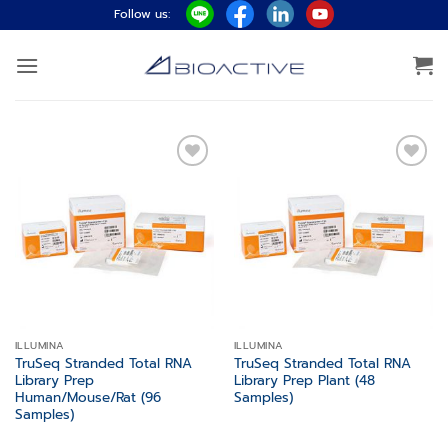
ข้าม
Follow us:
ไป
ยัง
เนื้อหา
Add to
Add to
wishlist
wishlist
ILLUMINA
ILLUMINA
TruSeq Stranded Total RNA
TruSeq Stranded Total RNA
Library Prep
Library Prep Plant (48
Human/Mouse/Rat (96
Samples)
Samples)