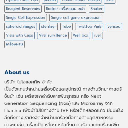
Reagent Reservoirs
Rocker เครื่องผสม เขย่า
Shaker
Single Cell Expression
Single cell gene expression
spheroid images
sterilizer
Tube
TwistTop Vials
veriseq
Vials with Caps
Viral survillence
Well box
เขย่า
เครื่องผสม
About us
บริษัท ไบโอแอคทีฟ จำกัด
เป็นตัวแทนจำหน่ายเครื่องมือและอุปกรณ์ ทางด้านวิทยาศาสตร์
ชั้นนำ เช่น เครื่องหาลำดับสารพันธุกรรม หรือ
Next
Generation Sequencing (NGS)
และ
Microarray
จาก
Illumina เพื่อนำไปใช้ทางด้าน
IVF
หรือเด็กหลอดแก้ว ยีนมะเร็ง
อีกทั้งทางเรายังจัดจำหน่ายเครื่องมือทางด้านอุตสาหกรรม
ต่างๆ เช่น เครื่องปั่นเหวี่ยง หม้อนึ่งความร้อน และเครื่องเพิ่ม