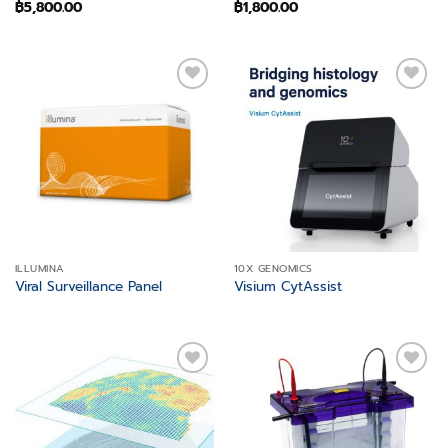
฿
5,800.00
฿
1,800.00
Add to
Add to
wishlist
wishlist
ILLUMINA
10X GENOMICS
Viral Surveillance Panel
Visium CytAssist
Add to
Add to
wishlist
wishlist