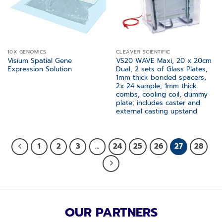
10X GENOMICS
CLEAVER SCIENTIFIC
Visium Spatial Gene
VS20 WAVE Maxi, 20 x 20cm
Expression Solution
Dual, 2 sets of Glass Plates,
1mm thick bonded spacers,
2x 24 sample, 1mm thick
combs, cooling coil, dummy
plate; includes caster and
external casting upstand
1
2
3
…
24
25
26
27
28
OUR PARTNERS