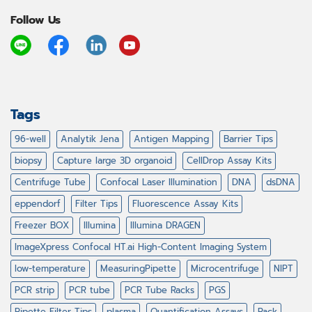
Follow Us
Tags
96-well
Analytik Jena
Antigen Mapping
Barrier Tips
biopsy
Capture large 3D organoid
CellDrop Assay Kits
Centrifuge Tube
Confocal Laser Illumination
DNA
dsDNA
eppendorf
Filter Tips
Fluorescence Assay Kits
Freezer BOX
Illumina
Illumina DRAGEN
ImageXpress Confocal HT.ai High-Content Imaging System
low-temperature
MeasuringPipette
Microcentrifuge
NIPT
PCR strip
PCR tube
PCR Tube Racks
PGS
Pipette Filter Tips
plasma
Quantification Assays
Rack