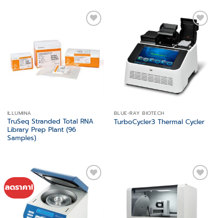
Add to
Add to
wishlist
wishlist
ILLUMINA
BLUE-RAY BIOTECH
TruSeq Stranded Total RNA
TurboCycler3 Thermal Cycler
Library Prep Plant (96
Samples)
ลดราคา!
Add to
Add to
wishlist
wishlist