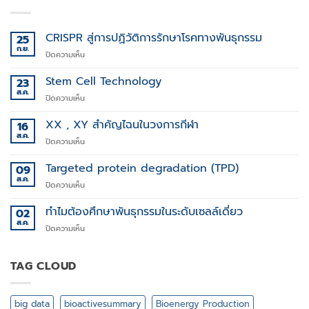
CRISPR สู่การปฏิวัติการรักษาโรคทางพันธุกรรม
25
ก.ย.
บน
ปิดความเห็น
CRISPR
สู่
Stem Cell Technology
23
การ
ส.ค.
บน
ปิดความเห็น
ปฏิวัติ
Stem
การ
Cell
XX , XY สำคัญไฉนในวงการกีฬา
16
รักษา
Technology
ส.ค.
โรค
บน
ปิดความเห็น
ทาง
XX
พันธุกรรม
,
Targeted protein degradation (TPD)
09
XY
ส.ค.
บน
ปิดความเห็น
สำคัญ
Targeted
ไฉน
protein
ทำไมต้องศึกษาพันธุกรรมในระดับเซลล์เดี่ยว
02
ใน
degradation
ส.ค.
วงการ
บน
ปิดความเห็น
(TPD)
กีฬา
ทำไม
ต้อง
ศึกษา
TAG CLOUD
พันธุกรรม
ใน
ระดับ
big data
bioactivesummary
Bioenergy Production