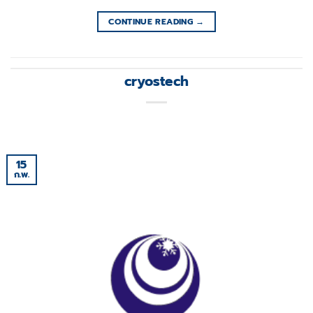
CONTINUE READING
→
cryostech
15
ก.พ.