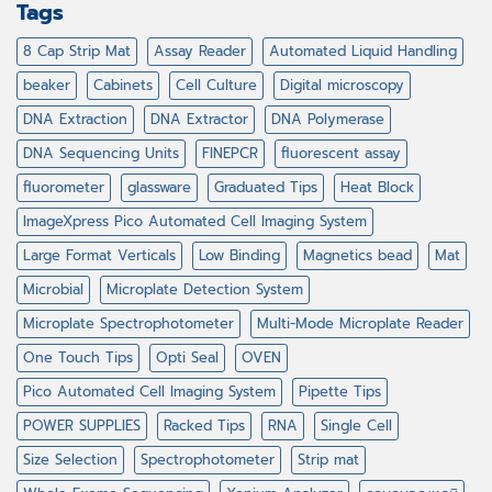
Tags
8 Cap Strip Mat
Assay Reader
Automated Liquid Handling
beaker
Cabinets
Cell Culture
Digital microscopy
DNA Extraction
DNA Extractor
DNA Polymerase
DNA Sequencing Units
FINEPCR
fluorescent assay
fluorometer
glassware
Graduated Tips
Heat Block
ImageXpress Pico Automated Cell Imaging System
Large Format Verticals
Low Binding
Magnetics bead
Mat
Microbial
Microplate Detection System
Microplate Spectrophotometer
Multi-Mode Microplate Reader
One Touch Tips
Opti Seal
OVEN
Pico Automated Cell Imaging System
Pipette Tips
POWER SUPPLIES
Racked Tips
RNA
Single Cell
Size Selection
Spectrophotometer
Strip mat