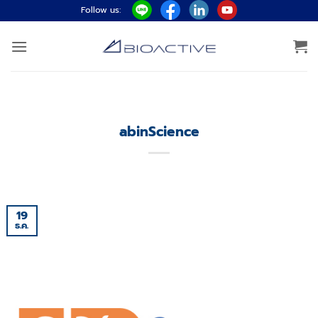
ข้าม
Follow us:
ไป
ยัง
เนื้อหา
abinScience
19
ธ.ค.