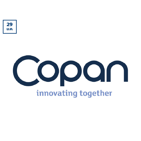
29
ม.ค.