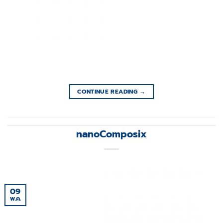
CONTINUE READING
→
nanoComposix
09
พ.ค.