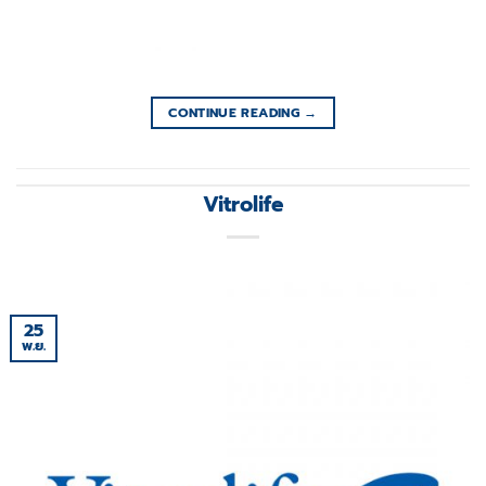
CONTINUE READING
→
Vitrolife
25
พ.ย.