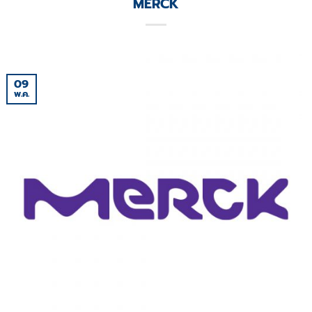
MERCK
09
พ.ค.