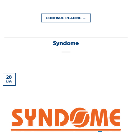
CONTINUE READING
→
Syndome
28
ม.ค.