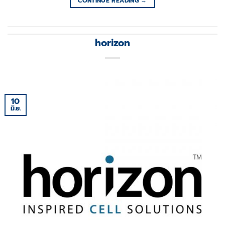
CONTINUE READING
→
horizon
10
มิ.ย.