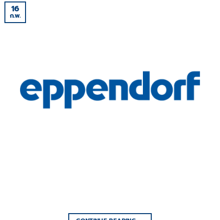
16
ก.พ.