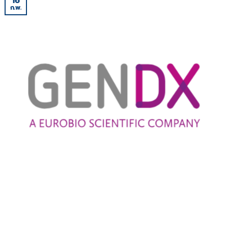
16
ก.พ.