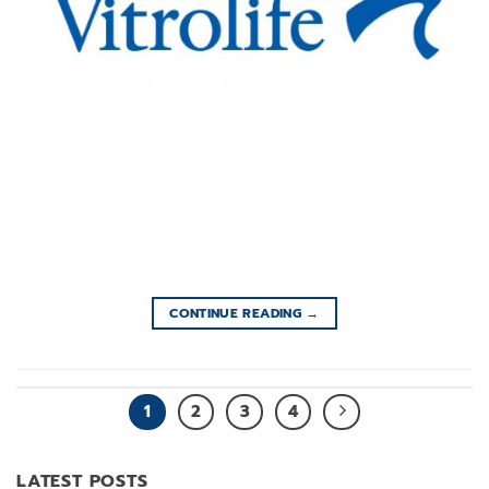
CONTINUE READING
→
1
2
3
4
LATEST POSTS