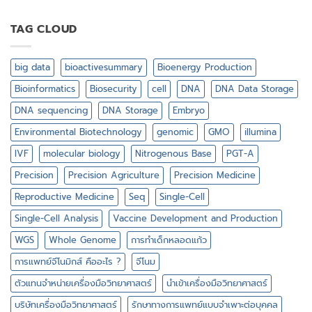
ทำไม
ต้อง
ศึกษา
TAG CLOUD
พันธุกรรม
ใน
ระดับ
big data
bioactivesummary
Bioenergy Production
เซลล์
เดี่ยว
Bioinformatics
Biosecurity
cell
DNA
DNA Data Storage
DNA sequencing
DNA Storage
Embryo
Environmental Biotechnology
genomic
GMO
illumina
IVF
molecular biology
Nitrogenous Base
PGT-A
Precision
Precision Agriculture
Precision Medicine
Reproductive Medicine
Seq
Single-Cell
Single-Cell Analysis
Vaccine Development and Production
WGS
Whole Genome
การทำเด็กหลอดแก้ว
การแพทย์จีโนมิกส์ คืออะไร ?
จีโนม
ตัวแทนจำหน่ายเครื่องมือวิทยาศาสตร์
นำเข้าเครื่องมือวิทยาศาสตร์
บริษัทเครื่องมือวิทยาศาสตร์
รักษาทางการแพทย์แบบจำเพาะต่อบุคคล