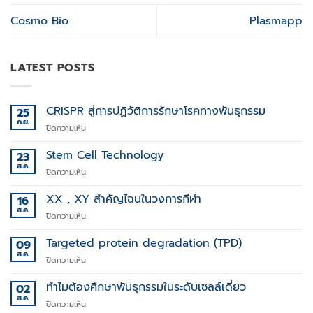
Cosmo Bio
Plasmapp
LATEST POSTS
CRISPR สู่การปฏิวัติการรักษาโรคทางพันธุกรรม
25
ก.ย.
บน
ปิดความเห็น
CRISPR
สู่
Stem Cell Technology
23
การ
ส.ค.
บน
ปิดความเห็น
ปฏิวัติ
Stem
การ
Cell
XX , XY สำคัญไฉนในวงการกีฬา
16
รักษา
Technology
ส.ค.
โรค
บน
ปิดความเห็น
ทาง
XX
พันธุกรรม
,
Targeted protein degradation (TPD)
09
XY
ส.ค.
บน
ปิดความเห็น
สำคัญ
Targeted
ไฉน
protein
ทำไมต้องศึกษาพันธุกรรมในระดับเซลล์เดี่ยว
02
ใน
degradation
ส.ค.
วงการ
บน
ปิดความเห็น
(TPD)
กีฬา