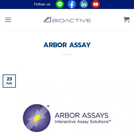
ข้าม
Follow us:
ไป
ยัง
เนื้อหา
ARBOR ASSAY
23
ก.ค.