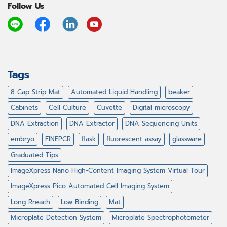
Follow Us
Tags
8 Cap Strip Mat
Automated Liquid Handling
beaker
Cabinets
Cell Culture
Cuvette
Digital microscopy
DNA Extraction
DNA Extractor
DNA Sequencing Units
embryo
FINEPCR
flask
fluorescent assay
glassware
Graduated Tips
ImageXpress Nano High-Content Imaging System Virtual Tour
ImageXpress Pico Automated Cell Imaging System
Long Rreach
Low Binding
Mat
Microplate Detection System
Microplate Spectrophotometer