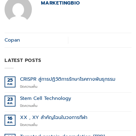
MARKETINGBIO
Copan
LATEST POSTS
CRISPR สู่การปฏิวัติการรักษาโรคทางพันธุกรรม
25
ก.ย.
บน
ปิดความเห็น
CRISPR
สู่
Stem Cell Technology
23
การ
ส.ค.
บน
ปิดความเห็น
ปฏิวัติ
Stem
การ
Cell
XX , XY สำคัญไฉนในวงการกีฬา
16
รักษา
Technology
ส.ค.
โรค
บน
ปิดความเห็น
ทาง
XX
พันธุกรรม
,