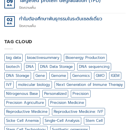
Targeted protein degradation (TPD)
09
XY
ส.ค.
บน
ปิดความเห็น
สำคัญ
Targeted
ไฉน
protein
ทำไมต้องศึกษาพันธุกรรมในระดับเซลล์เดี่ยว
02
ใน
degradation
ส.ค.
วงการ
บน
ปิดความเห็น
(TPD)
กีฬา
ทำไม
ต้อง
ศึกษา
TAG CLOUD
พันธุกรรม
ใน
ระดับ
big data
bioactivesummary
Bioenergy Production
เซลล์
เดี่ยว
biotech
DNA
DNA Data Storage
DNA sequencing
DNA Storage
Gene
Genome
Genomics
GMO
IGEM
IVF
molecular biology
Next Generation of Immune Therapy
Nitrogenous Base
Personalized
Precision
Precision Agriculture
Precision Medicine
Reproductive Medicine
Reproductive Medicine: IVF
Sicke Cell Anemia
Single-Cell Analysis
Stem Cell
Stem Cell Technology
Synthetic organisms