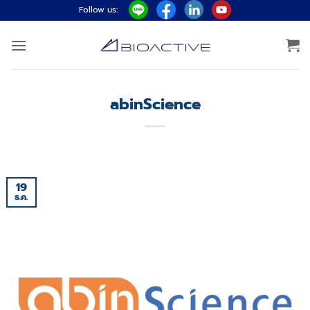
ข้าม
Follow us:
ไป
ยัง
เนื้อหา
abinScience
19
ธ.ค.