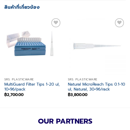
สินค้าที่เกี่ยวข้อง
Add to
Add to
wishlist
wishlist
SRS. PLASTICWARE
SRS. PLASTICWARE
MultiGuard Filter Tips 1-20 ul,
Natural MicroReach Tips 0.1-10
10×96/pack
ul, Natural, 30×96/rack
฿
2,700.00
฿
3,800.00
OUR PARTNERS