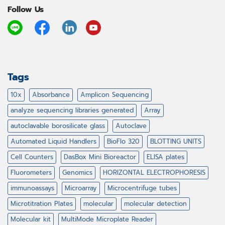
Follow Us
Tags
10x
Absorbance
Amplicon Sequencing
analyze sequencing libraries generated
Array
autoclavable borosilicate glass
Autoclave
Automated Liquid Handlers
BioFlo 320
BLOTTING UNITS
Cell Counters
DasBox Mini Bioreactor
ELISA plates
Fluorometers
Genomics
HORIZONTAL ELECTROPHORESIS
immunoassays
Microarray
Microcentrifuge tubes
Microtitration Plates
molecular
molecular detection
Molecular kit
MultiMode Microplate Reader