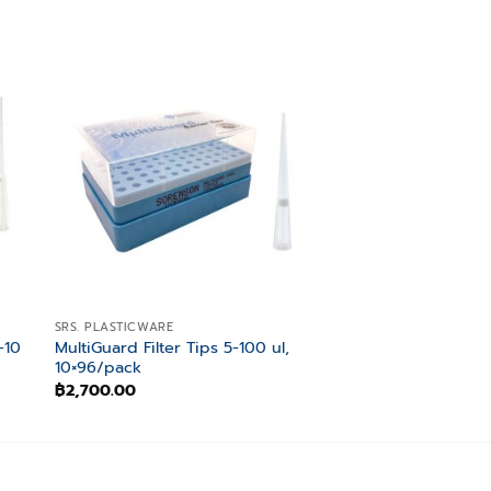
 to
Add to
ist
wishlist
SRS. PLASTICWARE
SRS. PLASTICWARE
-10
MultiGuard Filter Tips 5-100 ul,
OneTouch Barrier 
10×96/pack
Sterile, 8×96/rack
฿
2,700.00
฿
3,000.00