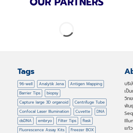
OUR PARTNERS
Tags
Ab
บริ
96-well
Analytik Jena
Antigen Mapping
เป็
Barrier Tips
biopsy
วิทย
Capture large 3D organoid
Centrifuge Tube
พัน
Confocal Laser Illumination
Cuvette
DNA
Seq
Illu
dsDNA
embryo
Filter Tips
flask
แก้ว
Fluorescence Assay Kits
Freezer BOX