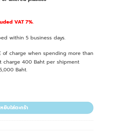
luded VAT 7%.
ed within 5 business days.
E of charge when spending more than
st charge 400 Baht per shipment
5,000 Baht.
 Natural, Graduated, 10x1000/pack ชิ้น
หยิบใส่ตะกร้า