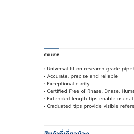
คำอธิบาย
• Universal fit on research grade pipe
• Accurate, precise and reliable
• Exceptional clarity
• Certified Free of Rnase, Dnase, H
• Extended length tips enable users 
• Graduated tips provide visible refer
สินค้าที่เกี่ยวข้อง