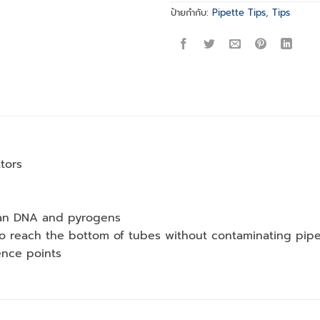
ป้ายกำกับ:
Pipette Tips
,
Tips
ttors
uman DNA and pyrogens
to reach the bottom of tubes without contaminating pipe
ence points