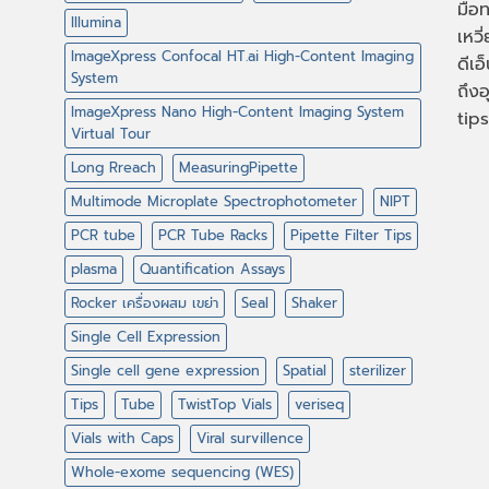
มือท
Illumina
เหวี
ImageXpress Confocal HT.ai High-Content Imaging
ดีเอ
System
ถึงอ
ImageXpress Nano High-Content Imaging System
tips
Virtual Tour
Long Rreach
MeasuringPipette
Multimode Microplate Spectrophotometer
NIPT
PCR tube
PCR Tube Racks
Pipette Filter Tips
plasma
Quantification Assays
Rocker เครื่องผสม เขย่า
Seal
Shaker
Single Cell Expression
Single cell gene expression
Spatial
sterilizer
Tips
Tube
TwistTop Vials
veriseq
Vials with Caps
Viral survillence
Whole-exome sequencing (WES)