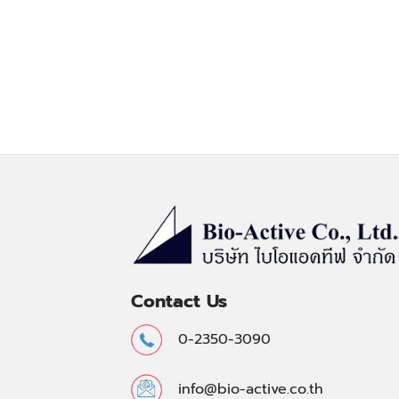
Contact Us
0-2350-3090
info@bio-active.co.th