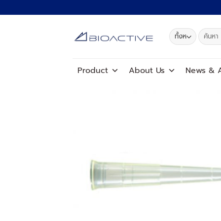
ข้าม
ไป
ยัง
ค้นหา:
เนื้อหา
Product
About Us
News
&
A