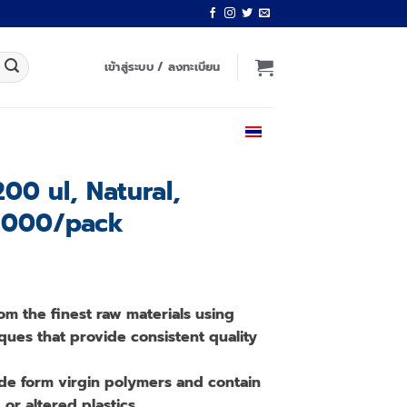
เข้าสู่ระบบ / ลงทะเบียน
ไทย
200 ul, Natural,
×1000/pack
om the finest raw materials using
ques that provide consistent quality
de form virgin polymers and contain
or altered plastics