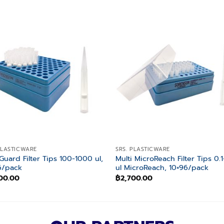
Add to
Add
wishlist
wishl
PLASTICWARE
SRS. PLASTICWARE
Guard Filter Tips 100-1000 ul,
Multi MicroReach Filter Tips 0.1
6/pack
ul MicroReach, 10×96/pack
00.00
฿
2,700.00