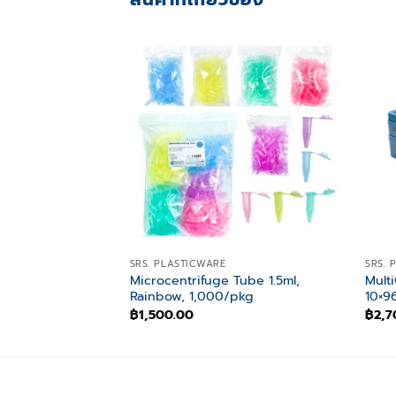
Add to
wishlist
SRS. PLASTICWARE
SRS. 
Microcentrifuge Tube 1.5ml,
Multi
Rainbow, 1,000/pkg
10×9
฿
1,500.00
฿
2,7