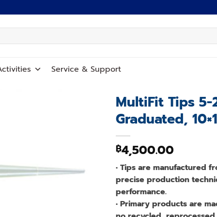
ctivities
Service
&
Support
MultiFit Tips 5-
Graduated, 10
Add to
wishlist
4,500.00
฿
• Tips are manufactured fr
precise production techni
performance.
• Primary products are ma
no recycled, reprocessed, 