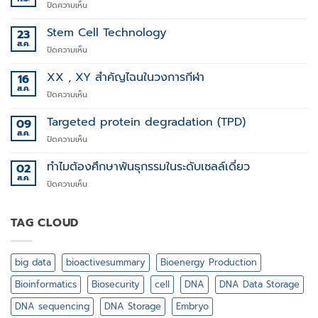
บน
ปิดความเห็น
CRISPR
สู่
Stem Cell Technology
23
การ
ส.ค.
บน
ปิดความเห็น
ปฏิวัติ
Stem
การ
Cell
XX , XY สำคัญไฉนในวงการกีฬา
16
รักษา
Technology
ส.ค.
โรค
บน
ปิดความเห็น
ทาง
XX
พันธุกรรม
,
Targeted protein degradation (TPD)
09
XY
ส.ค.
บน
ปิดความเห็น
สำคัญ
Targeted
ไฉน
protein
ทำไมต้องศึกษาพันธุกรรมในระดับเซลล์เดี่ยว
02
ใน
degradation
ส.ค.
วงการ
บน
ปิดความเห็น
(TPD)
กีฬา
ทำไม
ต้อง
ศึกษา
TAG CLOUD
พันธุกรรม
ใน
ระดับ
big data
bioactivesummary
Bioenergy Production
เซลล์
เดี่ยว
Bioinformatics
Biosecurity
cell
DNA
DNA Data Storage
DNA sequencing
DNA Storage
Embryo