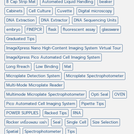
8 Cap Strip Mat
Automated Liquid Handling
beaker
Cabinets
Cell Culture
Cuvette
Digital microscopy
DNA Extraction
DNA Extractor
DNA Sequencing Units
embryo
FINEPCR
flask
fluorescent assay
glassware
Graduated Tips
ImageXpress Nano High-Content Imaging System Virtual Tour
ImageXpress Pico Automated Cell Imaging System
Long Rreach
Low Binding
Mat
Microplate Detection System
Microplate Spectrophotometer
Multi-Mode Microplate Reader
Multimode Microplate Spectrophotometer
Opti Seal
OVEN
Pico Automated Cell Imaging System
Pipette Tips
POWER SUPPLIES
Racked Tips
RNA
Rocker เครื่องผสม เขย่า
Seal
Single Cell
Size Selection
Spatial
Spectrophotometer
Tips