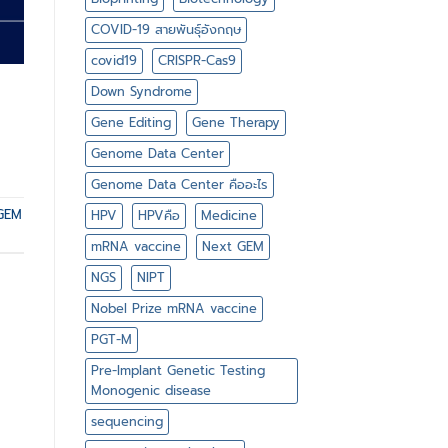
COVID-19 สายพันธุ์อังกฤษ
covid19
CRISPR-Cas9
Down Syndrome
Gene Editing
Gene Therapy
Genome Data Center
Genome Data Center คืออะไร
GEM
HPV
HPVคือ
Medicine
mRNA vaccine
Next GEM
NGS
NIPT
Nobel Prize mRNA vaccine
PGT-M
Pre-Implant Genetic Testing
Monogenic disease
sequencing