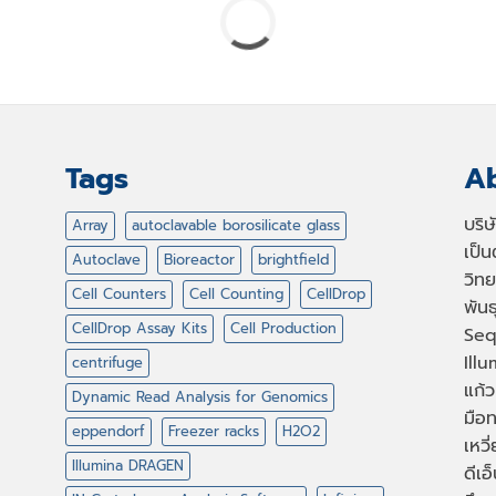
Tags
Ab
บริ
Array
autoclavable borosilicate glass
เป็
Autoclave
Bioreactor
brightfield
วิทย
Cell Counters
Cell Counting
CellDrop
พัน
CellDrop Assay Kits
Cell Production
Seq
Illu
centrifuge
แก้ว
Dynamic Read Analysis for Genomics
มือท
eppendorf
Freezer racks
H2O2
เหวี
Illumina DRAGEN
ดีเอ