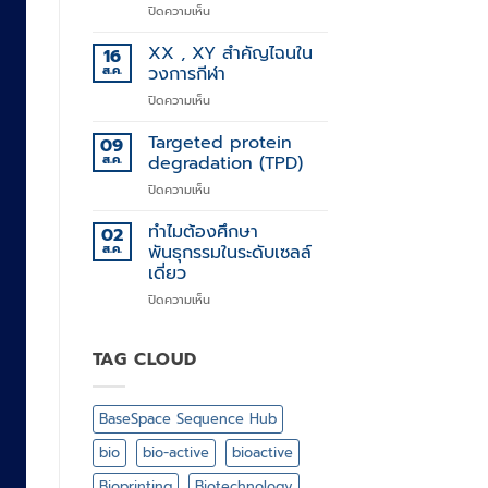
บน
ปิดความเห็น
การ
Stem
รักษา
Cell
XX , XY สำคัญไฉนใน
โรค
16
Technology
ทาง
ส.ค.
วงการกีฬา
พันธุกรรม
บน
ปิดความเห็น
XX
,
Targeted protein
09
XY
ส.ค.
degradation (TPD)
สำคัญ
บน
ปิดความเห็น
ไฉน
Targeted
ใน
protein
ทำไมต้องศึกษา
วงการ
02
degradation
กีฬา
ส.ค.
พันธุกรรมในระดับเซลล์
(TPD)
เดี่ยว
บน
ปิดความเห็น
ทำไม
ต้อง
ศึกษา
TAG CLOUD
พันธุกรรม
ใน
ระดับ
BaseSpace Sequence Hub
เซลล์
เดี่ยว
bio
bio-active
bioactive
Bioprinting
Biotechnology