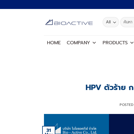
Skip
to
content
Search
for:
HOME
COMPANY
PRODUCTS
HPV ตัวร้าย ก
POSTE
31