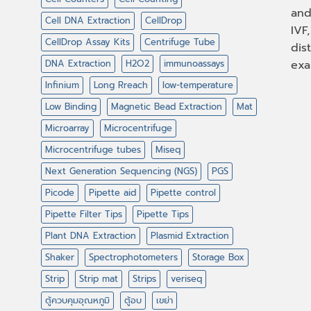
and
Cell DNA Extraction
CellDrop
IVF
CellDrop Assay Kits
Centrifuge Tube
dis
DNA Extraction
H2O2
immunoassays
exa
Infinium
Long Rreach
low-temperature
Low Binding
Magnetic Bead Extraction
Mat
Microarray
Microcentrifuge
Microcentrifuge tubes
Miseq
Next Generation Sequencing (NGS)
PGS
Picode
Pipette aid
Pipette control
Pipette Filter Tips
Pipette Tips
Plant DNA Extraction
Plasmid Extraction
Shaker
Spectrophotometers
Storage Box
Strip
Strip mat
Strips
veriseq
ตู้ควบคุมอุณหภูมิ
ตู้อบ
เขย่า