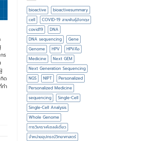
ไบ
DNA
โอ
bioactive
bioactivesummary
แอ
คทีฟ
cell
COVID-19 สายพันธุ์อังกฤษ
มี
อะไร
covid19
DNA
บ้าง
ก
DNA sequencing
Gene
้
Genome
HPV
HPVคือ
ากร
Medicine
Next GEM
น
Next Generation Sequencing
้
กิด
NGS
NIPT
Personalized
่ทํา
Personalized Medicine
sequencing
Single-Cell
Single-Cell Analysis
Whole Genome
การวิเคราะห์เซลล์เดี่ยว
จำหน่ายอุปกรณ์วิทยาศาสตร์