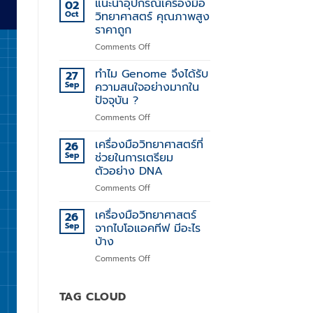
แนะนำอุปกรณ์เครื่องมือ
02
แตก
Oct
วิทยาศาสตร์ คุณภาพสูง
ต่าง
ราคาถูก
ของ
on
Comments Off
DNA
แนะนำ
ด้วย
อุปกรณ์
เครื่อง
ทำไม Genome จึงได้รับ
27
เครื่อง
มือ
Sep
ความสนใจอย่างมากใน
มือ
วิทยาศาสตร์
ปัจจุบัน ?
วิทยาศาสตร์
Illumina
on
Comments Off
คุณภาพ
Microarray
ทำไม
สูง
Genome
ราคา
เครื่องมือวิทยาศาสตร์ที่
26
จึง
ถูก
Sep
ช่วยในการเตรียม
ได้
ตัวอย่าง DNA
รับ
on
Comments Off
ความ
เครื่อง
สนใจ
มือ
อย่าง
เครื่องมือวิทยาศาสตร์
26
วิทยาศาสตร์
มาก
Sep
จากไบโอแอคทีฟ มีอะไร
ที่
ใน
บ้าง
ช่วย
ปัจจุบัน
on
Comments Off
ใน
?
เครื่อง
การเต
มือ
รี
วิทยาศาสตร์
TAG CLOUD
ยม
จาก
ตัวอย่าง