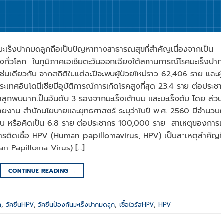
กมดลูกถือเป็นปัญหาทางสาธารณสุขที่สําคัญเนื่องจากเป็น
ิงทั่วโลก ในภูมิภาคเอเชียตะวันออกเฉียงใต้สถานการณ์โรคมะเร็งปา
นเดียวกัน จากสถิติในแต่ละปีจะพบผู้ป่วยใหม่ราว 62,406 ราย และผู
ประเทศอินโดนีเซียมีอุบัติการณ์การเกิดโรคสูงที่สุด 23.4 ราย ต่อประช
ูกพบมากเป็นอันดับ 3 รองจากมะเร็งเต้านม และมะเร็งตับ โดย ส่ว
ยงาน สํานักนโยบายและยุทธศาสตร์ ระบุว่าในปี พ.ศ. 2560 มีจํานวนผู
คน หรือคิดเป็น 6.8 ราย ต่อประชากร 100,000 ราย สาเหตุของการเ
ารติดเชื้อ HPV (Human papillomavirus, HPV) เป็นสาเหตุสําคัญที
man Papilloma Virus) […]
CONTINUE READING
→
ก
,
วัคซีนHPV
,
วัคซีนป้องกันมะเร็งปากมดลูก
,
เชื้อไวรัสHPV
,
HPV