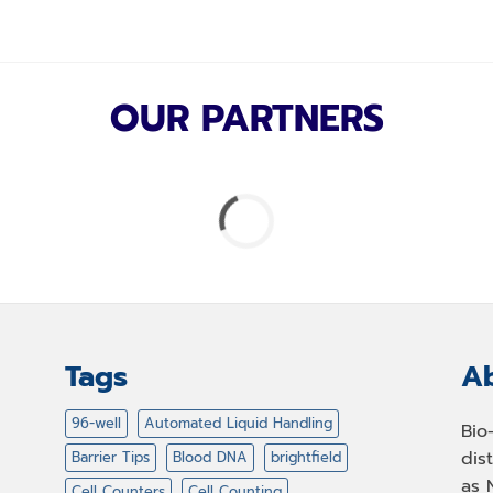
OUR PARTNERS
Tags
Ab
96-well
Automated Liquid Handling
Bio
dis
Barrier Tips
Blood DNA
brightfield
as 
Cell Counters
Cell Counting