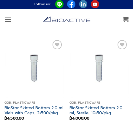
Skip
Follow us:
to
content
Add to
Add to
wishlist
wishlist
GGB. PLASTICWARE
GGB. PLASTICWARE
BioStor Skirted Bottom 2.0 ml
BioStor Skirted Bottom 2.0
Vials with Caps, 2×500/pkg
ml, Sterile, 10×50/pkg
฿
4,500.00
฿
4,000.00