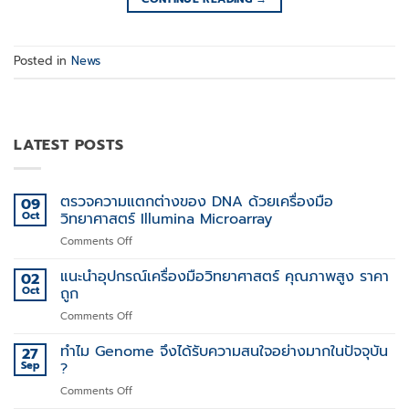
Posted in
News
LATEST POSTS
ตรวจความแตกต่างของ DNA ด้วยเครื่องมือ
09
Oct
วิทยาศาสตร์ Illumina Microarray
on
Comments Off
ตรวจ
ความ
แนะนำอุปกรณ์เครื่องมือวิทยาศาสตร์ คุณภาพสูง ราคา
02
แตก
Oct
ถูก
ต่าง
on
Comments Off
ของ
แนะนำ
DNA
อุปกรณ์
ทำไม Genome จึงได้รับความสนใจอย่างมากในปัจจุบัน
ด้วย
27
เครื่อง
เครื่อง
Sep
?
มือ
มือ
on
Comments Off
วิทยาศาสตร์
วิทยาศาสตร์
ทำไม
คุณภาพ