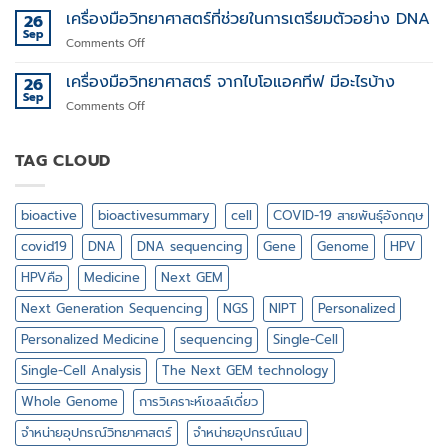
Illumina
Genome
เครื่องมือวิทยาศาสตร์ที่ช่วยในการเตรียมตัวอย่าง DNA
สูง
26
Microarray
จึง
ราคา
Sep
on
Comments Off
ได้
ถูก
เครื่อง
รับ
มือ
เครื่องมือวิทยาศาสตร์ จากไบโอแอคทีฟ มีอะไรบ้าง
26
ความ
วิทยาศาสตร์
Sep
สนใจ
on
Comments Off
ที่
อย่าง
เครื่อง
ช่วย
มาก
มือ
ใน
ใน
วิทยาศาสตร์
TAG CLOUD
การเต
ปัจจุบัน
จาก
รี
?
ไบ
ยม
โอ
ตัวอย่าง
bioactive
bioactivesummary
cell
COVID-19 สายพันธุ์อังกฤษ
แอ
DNA
คทีฟ
covid19
DNA
DNA sequencing
Gene
Genome
HPV
มี
อะไร
HPVคือ
Medicine
Next GEM
บ้าง
Next Generation Sequencing
NGS
NIPT
Personalized
Personalized Medicine
sequencing
Single-Cell
Single-Cell Analysis
The Next GEM technology
Whole Genome
การวิเคราะห์เซลล์เดี่ยว
จำหน่ายอุปกรณ์วิทยาศาสตร์
จำหน่ายอุปกรณ์แลป