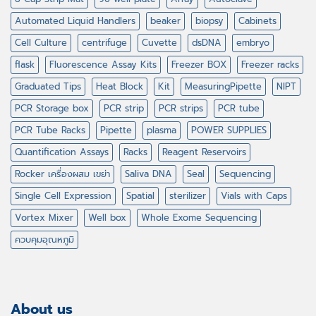
Automated Liquid Handlers
beaker
biopsy
Cabinets
Cell Culture
centrifuge
Cuvette
dsDNA
embryo
flask
Fluorescence Assay Kits
Freezer BOX
Freezer racks
Graduated Tips
Heat Block
Kit
MeasuringPipette
NIPT
PCR Storage box
PCR strip
PCR strips
PCR tube
PCR Tube Racks
Pipette
plasma
POWER SUPPLIES
Quantification Assays
Racks
Reagent Reservoirs
Rocker เครื่องผสม เขย่า
Saliva DNA
Seal
Sequencing
Single Cell Expression
Spatial
sterilizer
Vials with Caps
Vortex Mixer
Well box
Whole Exome Sequencing
ควบคุมอุณหภูมิ
About us