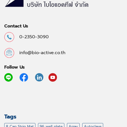
Contact Us
0-2350-3090
info@bio-active.co.th
Follow Us
Tags
8 Cap Strip Mat
96 well plate
Array
Autoclave