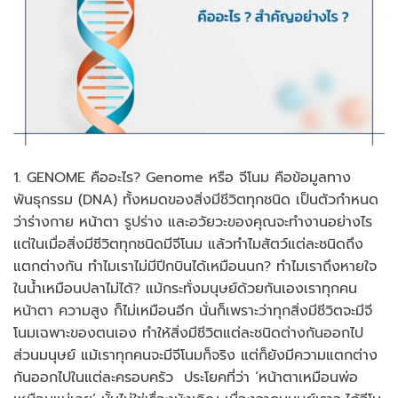
1. GENOME คืออะไร? Genome หรือ จีโนม คือข้อมูลทาง
พันธุกรรม (DNA) ทั้งหมดของสิ่งมีชีวิตทุกชนิด เป็นตัวกำหนด
ว่าร่างกาย หน้าตา รูปร่าง และอวัยวะของคุณจะทำงานอย่างไร
แต่ในเมื่อสิ่งมีชีวิตทุกชนิดมีจีโนม แล้วทำไมสัตว์แต่ละชนิดถึง
แตกต่างกัน ทำไมเราไม่มีปีกบินได้เหมือนนก? ทำไมเราถึงหายใจ
ในน้ำเหมือนปลาไม่ได้? แม้กระทั่งมนุษย์ด้วยกันเองเราทุกคน
หน้าตา ความสูง ก็ไม่เหมือนอีก นั่นก็เพราะว่าทุกสิ่งมีชีวิตจะมีจี
โนมเฉพาะของตนเอง ทำให้สิ่งมีชีวิตแต่ละชนิดต่างกันออกไป
ส่วนมนุษย์ แม้เราทุกคนจะมีจีโนมก็จริง แต่ก็ยังมีความแตกต่าง
กันออกไปในแต่ละครอบครัว ประโยคที่ว่า ‘หน้าตาเหมือนพ่อ