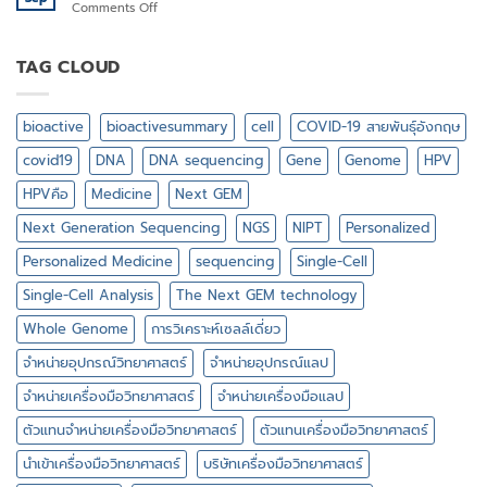
on
Comments Off
ที่
อย่าง
เครื่อง
ช่วย
มาก
มือ
ใน
ใน
วิทยาศาสตร์
TAG CLOUD
การเต
ปัจจุบัน
จาก
รี
?
ไบ
ยม
โอ
ตัวอย่าง
bioactive
bioactivesummary
cell
COVID-19 สายพันธุ์อังกฤษ
แอ
DNA
คทีฟ
covid19
DNA
DNA sequencing
Gene
Genome
HPV
มี
อะไร
HPVคือ
Medicine
Next GEM
บ้าง
Next Generation Sequencing
NGS
NIPT
Personalized
Personalized Medicine
sequencing
Single-Cell
Single-Cell Analysis
The Next GEM technology
Whole Genome
การวิเคราะห์เซลล์เดี่ยว
จำหน่ายอุปกรณ์วิทยาศาสตร์
จำหน่ายอุปกรณ์แลป
จำหน่ายเครื่องมือวิทยาศาสตร์
จำหน่ายเครื่องมือแลป
ตัวแทนจำหน่ายเครื่องมือวิทยาศาสตร์
ตัวแทนเครื่องมือวิทยาศาสตร์
นำเข้าเครื่องมือวิทยาศาสตร์
บริษัทเครื่องมือวิทยาศาสตร์