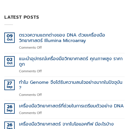
LATEST POSTS
ตรวจความแตกต่างของ DNA ด้วยเครื่องมือ
09
Oct
วิทยาศาสตร์ Illumina Microarray
on
Comments Off
ตรวจ
ความ
แนะนำอุปกรณ์เครื่องมือวิทยาศาสตร์ คุณภาพสูง ราคา
02
แตก
Oct
ถูก
ต่าง
on
Comments Off
ของ
แนะนำ
DNA
อุปกรณ์
ทำไม Genome จึงได้รับความสนใจอย่างมากในปัจจุบัน
ด้วย
27
เครื่อง
เครื่อง
Sep
?
มือ
มือ
on
Comments Off
วิทยาศาสตร์
วิทยาศาสตร์
ทำไม
คุณภาพ
Illumina
Genome
เครื่องมือวิทยาศาสตร์ที่ช่วยในการเตรียมตัวอย่าง DNA
สูง
26
Microarray
จึง
ราคา
Sep
on
Comments Off
ได้
ถูก
เครื่อง
รับ
มือ
เครื่องมือวิทยาศาสตร์ จากไบโอแอคทีฟ มีอะไรบ้าง
26
ความ
วิทยาศาสตร์
Sep
สนใจ