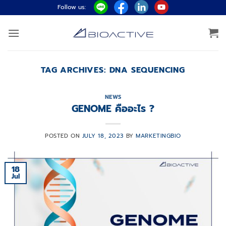
Skip
Follow us:
to
content
TAG ARCHIVES:
DNA SEQUENCING
NEWS
GENOME คืออะไร ?
POSTED ON
JULY 18, 2023
BY
MARKETINGBIO
18
Jul