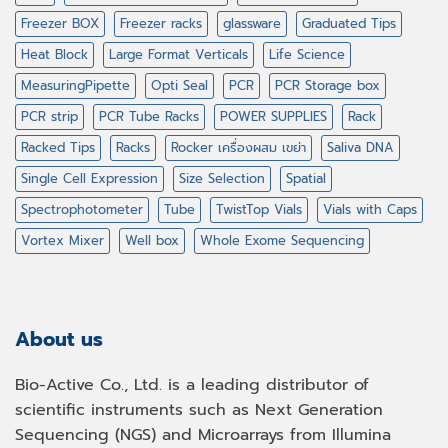
Freezer BOX
Freezer racks
glassware
Graduated Tips
Heat Block
Large Format Verticals
Life Science
MeasuringPipette
Opti Seal
PCR
PCR Storage box
PCR strip
PCR Tube Racks
POWER SUPPLIES
Rack
Racked Tips
Racks
Rocker เครื่องผสม เขย่า
Saliva DNA
Single Cell Expression
Size Selection
Spatial
Spectrophotometer
Tube
TwistTop Vials
Vials with Caps
Vortex Mixer
Well box
Whole Exome Sequencing
About us
Bio-Active Co., Ltd. is a leading distributor of
scientific instruments such as Next Generation
Sequencing (NGS) and Microarrays from Illumina