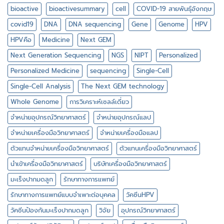
โอ
ตัวอย่าง
bioactive
bioactivesummary
cell
COVID-19 สายพันธุ์อังกฤษ
แอ
DNA
คทีฟ
covid19
DNA
DNA sequencing
Gene
Genome
HPV
มี
อะไร
HPVคือ
Medicine
Next GEM
บ้าง
Next Generation Sequencing
NGS
NIPT
Personalized
Personalized Medicine
sequencing
Single-Cell
Single-Cell Analysis
The Next GEM technology
Whole Genome
การวิเคราะห์เซลล์เดี่ยว
จำหน่ายอุปกรณ์วิทยาศาสตร์
จำหน่ายอุปกรณ์แลป
จำหน่ายเครื่องมือวิทยาศาสตร์
จำหน่ายเครื่องมือแลป
ตัวแทนจำหน่ายเครื่องมือวิทยาศาสตร์
ตัวแทนเครื่องมือวิทยาศาสตร์
นำเข้าเครื่องมือวิทยาศาสตร์
บริษัทเครื่องมือวิทยาศาสตร์
มะเร็งปากมดลูก
รักษาทางการแพทย์
รักษาทางการแพทย์แบบจำเพาะต่อบุคคล
วัคซีนHPV
วัคซีนป้องกันมะเร็งปากมดลูก
วิจัย
อุปกรณ์วิทยาศาสตร์