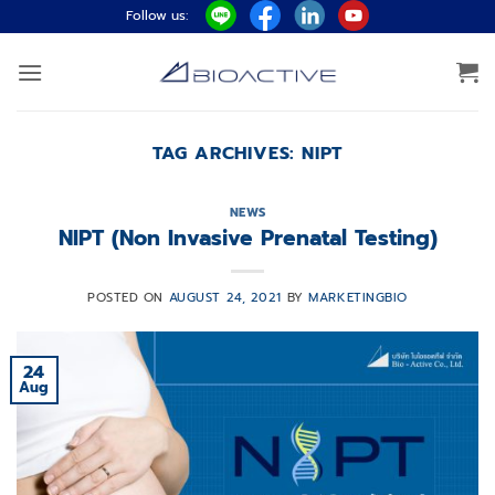
Skip
Follow us:
to
content
TAG ARCHIVES:
NIPT
NEWS
NIPT (Non Invasive Prenatal Testing)
POSTED ON
AUGUST 24, 2021
BY
MARKETINGBIO
24
Aug