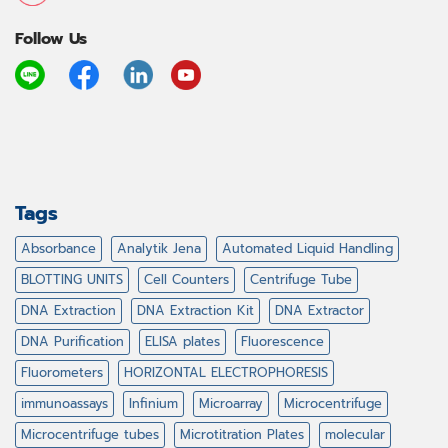
Follow Us
Tags
Absorbance
Analytik Jena
Automated Liquid Handling
BLOTTING UNITS
Cell Counters
Centrifuge Tube
DNA Extraction
DNA Extraction Kit
DNA Extractor
DNA Purification
ELISA plates
Fluorescence
Fluorometers
HORIZONTAL ELECTROPHORESIS
immunoassays
Infinium
Microarray
Microcentrifuge
Microcentrifuge tubes
Microtitration Plates
molecular