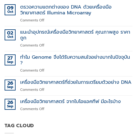
ตรวจความแตกต่างของ DNA ด้วยเครื่องมือ
09
Oct
วิทยาศาสตร์ Illumina Microarray
on
Comments Off
ตรวจ
ความ
แนะนำอุปกรณ์เครื่องมือวิทยาศาสตร์ คุณภาพสูง ราคา
02
แตก
Oct
ถูก
ต่าง
on
Comments Off
ของ
แนะนำ
DNA
อุปกรณ์
ทำไม Genome จึงได้รับความสนใจอย่างมากในปัจจุบัน
ด้วย
27
เครื่อง
เครื่อง
Sep
?
มือ
มือ
on
Comments Off
วิทยาศาสตร์
วิทยาศาสตร์
ทำไม
คุณภาพ
Illumina
Genome
เครื่องมือวิทยาศาสตร์ที่ช่วยในการเตรียมตัวอย่าง DNA
สูง
26
Microarray
จึง
ราคา
Sep
on
Comments Off
ได้
ถูก
เครื่อง
รับ
มือ
เครื่องมือวิทยาศาสตร์ จากไบโอแอคทีฟ มีอะไรบ้าง
26
ความ
วิทยาศาสตร์
Sep
สนใจ
on
Comments Off
ที่
อย่าง
เครื่อง
ช่วย
มาก
มือ
ใน
ใน
วิทยาศาสตร์
TAG CLOUD
การเต
ปัจจุบัน
จาก
รี
?
ไบ
ยม