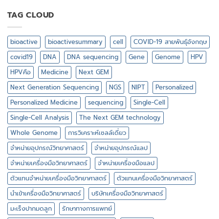
มาก
มือ
ใน
ใน
วิทยาศาสตร์
TAG CLOUD
การเต
ปัจจุบัน
จาก
รี
?
ไบ
ยม
โอ
ตัวอย่าง
bioactive
bioactivesummary
cell
COVID-19 สายพันธุ์อังกฤษ
แอ
DNA
คทีฟ
covid19
DNA
DNA sequencing
Gene
Genome
HPV
มี
อะไร
HPVคือ
Medicine
Next GEM
บ้าง
Next Generation Sequencing
NGS
NIPT
Personalized
Personalized Medicine
sequencing
Single-Cell
Single-Cell Analysis
The Next GEM technology
Whole Genome
การวิเคราะห์เซลล์เดี่ยว
จำหน่ายอุปกรณ์วิทยาศาสตร์
จำหน่ายอุปกรณ์แลป
จำหน่ายเครื่องมือวิทยาศาสตร์
จำหน่ายเครื่องมือแลป
ตัวแทนจำหน่ายเครื่องมือวิทยาศาสตร์
ตัวแทนเครื่องมือวิทยาศาสตร์
นำเข้าเครื่องมือวิทยาศาสตร์
บริษัทเครื่องมือวิทยาศาสตร์
มะเร็งปากมดลูก
รักษาทางการแพทย์