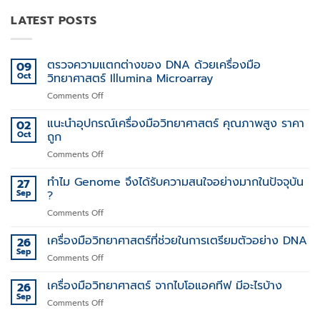
LATEST POSTS
ตรวจความแตกต่างของ DNA ด้วยเครื่องมือ
09
Oct
วิทยาศาสตร์ Illumina Microarray
on
Comments Off
ตรวจ
ความ
แนะนำอุปกรณ์เครื่องมือวิทยาศาสตร์ คุณภาพสูง ราคา
02
แตก
Oct
ถูก
ต่าง
on
Comments Off
ของ
แนะนำ
DNA
อุปกรณ์
ทำไม Genome จึงได้รับความสนใจอย่างมากในปัจจุบัน
ด้วย
27
เครื่อง
เครื่อง
Sep
?
มือ
มือ
on
Comments Off
วิทยาศาสตร์
วิทยาศาสตร์
ทำไม
คุณภาพ
Illumina
Genome
เครื่องมือวิทยาศาสตร์ที่ช่วยในการเตรียมตัวอย่าง DNA
สูง
26
Microarray
จึง
ราคา
Sep
on
Comments Off
ได้
ถูก
เครื่อง
รับ
มือ
เครื่องมือวิทยาศาสตร์ จากไบโอแอคทีฟ มีอะไรบ้าง
26
ความ
วิทยาศาสตร์
Sep
สนใจ
on
Comments Off
ที่
อย่าง
เครื่อง
ช่วย