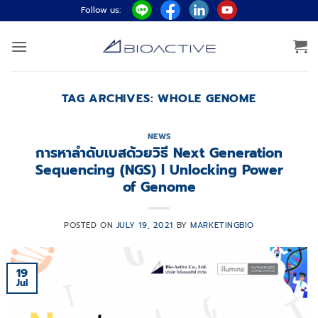
Skip
Follow us:
to
content
TAG ARCHIVES:
WHOLE GENOME
NEWS
การหาลำดับเบสด้วยวิธี Next Generation
Sequencing (NGS) l Unlocking Power
of Genome
POSTED ON
JULY 19, 2021
BY
MARKETINGBIO
19
Jul