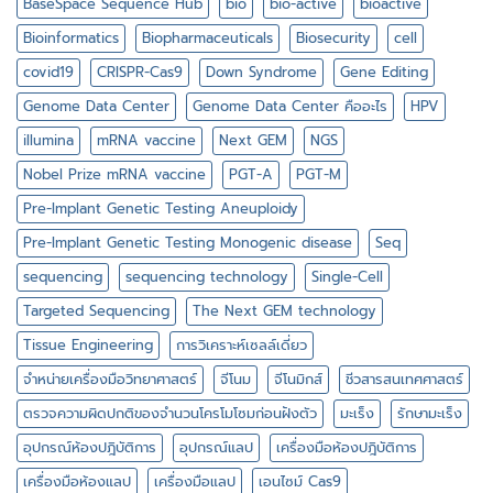
BaseSpace Sequence Hub
bio
bio-active
bioactive
เซลล์
เดี่ยว
Bioinformatics
Biopharmaceuticals
Biosecurity
cell
covid19
CRISPR-Cas9
Down Syndrome
Gene Editing
Genome Data Center
Genome Data Center คืออะไร
HPV
illumina
mRNA vaccine
Next GEM
NGS
Nobel Prize mRNA vaccine
PGT-A
PGT-M
Pre-Implant Genetic Testing Aneuploidy
Pre-Implant Genetic Testing Monogenic disease
Seq
sequencing
sequencing technology
Single-Cell
Targeted Sequencing
The Next GEM technology
Tissue Engineering
การวิเคราะห์เซลล์เดี่ยว
จำหน่ายเครื่องมือวิทยาศาสตร์
จีโนม
จีโนมิกส์
ชีวสารสนเทศศาสตร์
ตรวจความผิดปกติของจำนวนโครโมโซมก่อนฝังตัว
มะเร็ง
รักษามะเร็ง
อุปกรณ์ห้องปฎิบัติการ
อุปกรณ์แลป
เครื่องมือห้องปฎิบัติการ
เครื่องมือห้องแลป
เครื่องมือแลป
เอนไซม์ Cas9