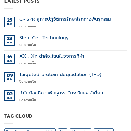
LATEST POSTS
CRISPR สู่การปฏิวัติการรักษาโรคทางพันธุกรรม
25
ก.ย.
บน
ปิดความเห็น
CRISPR
สู่
Stem Cell Technology
23
การ
ส.ค.
บน
ปิดความเห็น
ปฏิวัติ
Stem
การ
Cell
XX , XY สำคัญไฉนในวงการกีฬา
16
รักษา
Technology
ส.ค.
โรค
บน
ปิดความเห็น
ทาง
XX
พันธุกรรม
,
Targeted protein degradation (TPD)
09
XY
ส.ค.
บน
ปิดความเห็น
สำคัญ
Targeted
ไฉน
protein
ทำไมต้องศึกษาพันธุกรรมในระดับเซลล์เดี่ยว
02
ใน
degradation
ส.ค.
วงการ
บน
ปิดความเห็น
(TPD)
กีฬา
ทำไม
ต้อง
ศึกษา
TAG CLOUD
พันธุกรรม
ใน
ระดับ