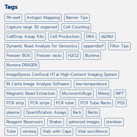
Tags
96-well
Antigen Mapping
Barrier Tips
Capture large 3D organoid
Cell Counting
CellDrop Assay Kits
Cell Production
DNA
dsDNA
Dynamic Read Analysis for Genomics
eppendorf
Filter Tips
Freezer BOX
Freezer racks
H2O2
Illumina
Illumina DRAGEN
ImageXpress Confocal HT.ai High-Content Imaging System
IN Carta Image Analysis Software
low-temperature
Magnetic Bead Extraction
Microcentrifuge
Miseq
NIPT
PCR strip
PCR strips
PCR tube
PCR Tube Racks
PGS
plasma
Quantification Assays
Rack
Racks
Reagent Reservoirs
Shaker
spheroid images
sterilizer
Tube
veriseq
Vials with Caps
Viral survillence