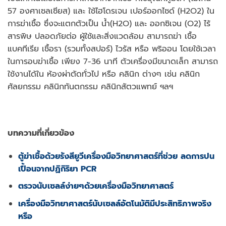
57 องศาเซลเซียส) และ ใช้ไฮโดรเจน เปอร์ออกไซด์ (H2O2) ใน
การฆ่าเชื้อ ซึ่งจะแตกตัวเป็น น้ำ(H2O) และ ออกซิเจน (O2) ไร้
สารพิษ ปลอดภัยต่อ ผู้ใช้และสิ่งแวดล้อม สามารถฆ่า เชื้อ
แบคทีเรีย เชื้อรา (รวมทั้งสปอร์) ไวรัส หรือ พริออน โดยใช้เวลา
ในการอบฆ่าเชื้อ เพียง 7-36 นาที ตัวเครื่องมีขนาดเล็ก สามารถ
ใช้งานได้ใน ห้องผ่าตัดทั่วไป หรือ คลินิก ต่างๆ เช่น คลินิก
ศัลยกรรม คลินิกทันตกรรม คลินิกสัตวแพทย์ ฯลฯ
บทความที่เกี่ยวข้อง
ตู้ฆ่าเชื้อด้วยรังสียูวี
เครื่องมือวิทยาศาสตร์ที่ช่วย
ลดการปน
เปื้อนจากปฏิกิริยา
PCR
ตรวจนับเซลล์ง่ายๆด้วยเครื่องมือวิทยาศาสตร์
เครื่องมือวิทยาศาสตร์นับเซลล์อัตโนมัติมีประสิทธิภาพจริง
หรือ