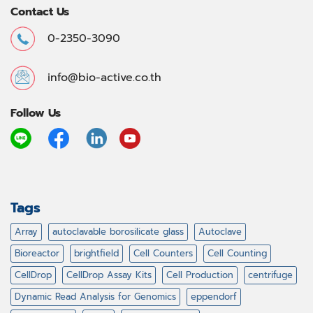
Contact Us
0-2350-3090
info@bio-active.co.th
Follow Us
Tags
Array
autoclavable borosilicate glass
Autoclave
Bioreactor
brightfield
Cell Counters
Cell Counting
CellDrop
CellDrop Assay Kits
Cell Production
centrifuge
Dynamic Read Analysis for Genomics
eppendorf