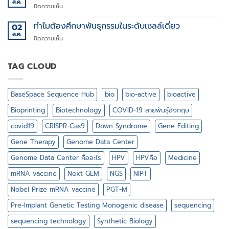
ส.ค.
บน
ปิดความเห็น
สำคัญ
Targeted
ไฉน
protein
ทำไมต้องศึกษาพันธุกรรมในระดับเซลล์เดี่ยว
02
ใน
degradation
ส.ค.
วงการ
บน
ปิดความเห็น
(TPD)
กีฬา
ทำไม
ต้อง
ศึกษา
TAG CLOUD
พันธุกรรม
ใน
ระดับ
BaseSpace Sequence Hub
bio
bio-active
bioactive
เซลล์
เดี่ยว
Bioprinting
Biotechnology
COVID-19 สายพันธุ์อังกฤษ
covid19
CRISPR-Cas9
Down Syndrome
Gene Editing
Gene Therapy
Genome Data Center
Genome Data Center คืออะไร
HPV
HPVคือ
Medicine
mRNA vaccine
Next GEM
NGS
NIPT
Nobel Prize mRNA vaccine
PGT-M
Pre-Implant Genetic Testing Monogenic disease
sequencing
sequencing technology
Synthetic Biology