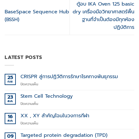
ตู้อบ IKA Oven 125 basic
BaseSpace Sequence Hub
dry เครื่องมือวิทยาศาสตร์พื้น
(BSSH)
ฐานที่จำเป็นต้องมีทุกห้อง
ปฏิบัติการ
LATEST POSTS
CRISPR สู่การปฏิวัติการรักษาโรคทางพันธุกรรม
25
ก.ย.
บน
ปิดความเห็น
CRISPR
สู่
Stem Cell Technology
23
การ
ส.ค.
บน
ปิดความเห็น
ปฏิวัติ
Stem
การ
Cell
XX , XY สำคัญไฉนในวงการกีฬา
16
รักษา
Technology
ส.ค.
โรค
บน
ปิดความเห็น
ทาง
XX
พันธุกรรม
,
Targeted protein degradation (TPD)
09
XY