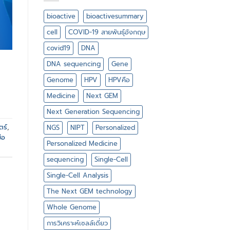
ไบ
DNA
โอ
bioactive
bioactivesummary
แอ
คทีฟ
cell
COVID-19 สายพันธุ์อังกฤษ
มี
อะไร
covid19
DNA
บ้าง
DNA sequencing
Gene
Genome
HPV
HPVคือ
Medicine
Next GEM
Next Generation Sequencing
ตร์
,
NGS
NIPT
Personalized
ือ
Personalized Medicine
sequencing
Single-Cell
Single-Cell Analysis
The Next GEM technology
Whole Genome
การวิเคราะห์เซลล์เดี่ยว