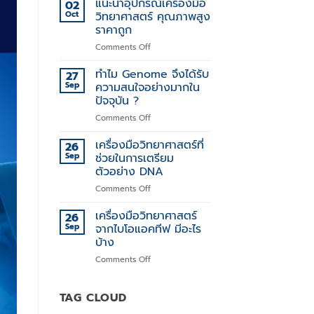
แนะนำอุปกรณ์เครื่องมือ
02
แตก
Oct
วิทยาศาสตร์ คุณภาพสูง
ต่าง
ราคาถูก
ของ
on
Comments Off
DNA
แนะนำ
ด้วย
อุปกรณ์
เครื่อง
ทำไม Genome จึงได้รับ
27
เครื่อง
มือ
Sep
ความสนใจอย่างมากใน
มือ
วิทยาศาสตร์
ปัจจุบัน ?
วิทยาศาสตร์
Illumina
on
Comments Off
คุณภาพ
Microarray
ทำไม
สูง
Genome
ราคา
เครื่องมือวิทยาศาสตร์ที่
26
จึง
ถูก
Sep
ช่วยในการเตรียม
ได้
ตัวอย่าง DNA
รับ
on
Comments Off
ความ
เครื่อง
สนใจ
มือ
อย่าง
เครื่องมือวิทยาศาสตร์
26
วิทยาศาสตร์
มาก
Sep
จากไบโอแอคทีฟ มีอะไร
ที่
ใน
บ้าง
ช่วย
ปัจจุบัน
on
Comments Off
ใน
?
เครื่อง
การเต
มือ
รี
วิทยาศาสตร์
TAG CLOUD
ยม
จาก
ตัวอย่าง