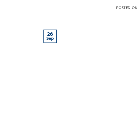
POSTED O
26
Sep