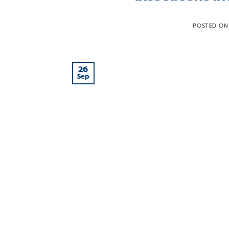
POSTED O
26
Sep