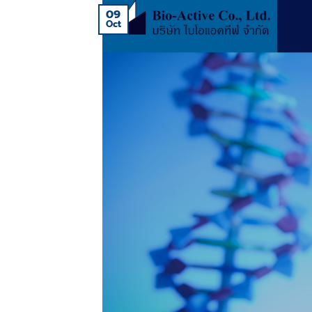
09
Oct