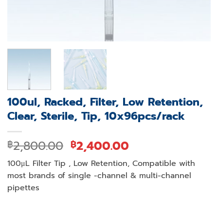
100ul, Racked, Filter, Low Retention,
Clear, Sterile, Tip, 10x96pcs/rack
Original
Current
2,800.00
2,400.00
฿
฿
price
price
100μL Filter Tip , Low Retention, Compatible with
was:
is:
most brands of single -channel & multi-channel
฿2,800.00.
฿2,400.00.
pipettes