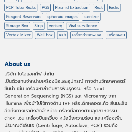
PCR Tube Racks
PGS
Plasmid Extraction
Rack
Racks
Reagent Reservoirs
spheroid images
sterilizer
Storage Box
Strip
veriseq
Viral survillence
Vortex Mixer
Well box
เขย่า
เครื่องถ่ายภาพเจล
เครื่องผสม
About us
บริษัท ไบโอแอคทีฟ จำกัด
เป็นตัวแทนจำหน่ายเครื่องมือและอุปกรณ์ ทางด้านวิทยาศาสตร์
ชั้นนำ เช่น เครื่องหาลำดับสารพันธุกรรม หรือ
Next
Generation Sequencing (NGS)
และ
Microarray
จาก
Illumina เพื่อนำไปใช้ทางด้าน
IVF
หรือเด็กหลอดแก้ว ยีนมะเร็ง
อีกทั้งทางเรายังจัดจำหน่ายเครื่องมือทางด้านอุตสาหกรรม
ต่างๆ เช่น เครื่องปั่นเหวี่ยง หม้อนึ่งความร้อน และเครื่องเพิ่ม
ปริมาณดีเอ็นเอ
(Centrifuge, Autoclave, PCR.)
รวมถึง