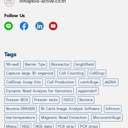
info@bio-active.co.th
Follow Us
Tags
96-well
Barrier Tips
Bioreactor
brightfield
Capture large 3D organoid
Cell Counting
CellDrop
CellDrop Assay Kits
Cell Production
centrifuge
dsDNA
Dynamic Read Analysis for Genomics
eppendorf
Freezer BOX
Freezer racks
H2O2
Illumina
Illumina DRAGEN
IN Carta Image Analysis Software
Infinium
low-temperature
Magnetic Bead Extraction
Microcentrifuge
Miseq
NGS
NGS data
PCR strip
PCR strips