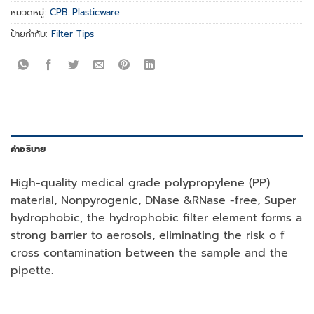
หมวดหมู่:
CPB. Plasticware
ป้ายกำกับ:
Filter Tips
คำอธิบาย
High-quality medical grade polypropylene (PP)
material, Nonpyrogenic, DNase &RNase -free, Super
hydrophobic, the hydrophobic filter element forms a
strong barrier to aerosols, eliminating the risk o f
cross contamination between the sample and the
pipette.