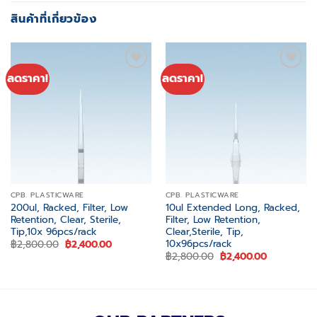
สินค้าที่เกี่ยวข้อง
ลดราคา!
ลดราคา!
Add to
Add to
wishlist
wishlist
CPB. PLASTICWARE
CPB. PLASTICWARE
200ul, Racked, Filter, Low
10ul Extended Long, Racked,
Retention, Clear, Sterile,
Filter, Low Retention,
Tip,10x 96pcs/rack
Clear,Sterile, Tip,
10x96pcs/rack
Original
Current
฿
2,800.00
฿
2,400.00
price
price
Original
Current
฿
2,800.00
฿
2,400.00
was:
is:
price
price
฿2,800.00.
฿2,400.00.
was:
is:
฿2,800.00.
฿2,400.00.