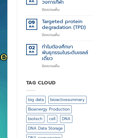
ทาง
ส.ค.
วงการกีฬา
พันธุกรรม
บน
ปิดความเห็น
XX
,
Targeted protein
09
XY
ส.ค.
degradation (TPD)
สำคัญ
บน
ปิดความเห็น
ไฉน
Targeted
ใน
protein
ทำไมต้องศึกษา
วงการ
02
degradation
กีฬา
ส.ค.
พันธุกรรมในระดับเซลล์
(TPD)
เดี่ยว
บน
ปิดความเห็น
ทำไม
ต้อง
ศึกษา
TAG CLOUD
พันธุกรรม
ใน
ระดับ
big data
bioactivesummary
เซลล์
เดี่ยว
Bioenergy Production
biotech
cell
DNA
DNA Data Storage
DNA sequencing