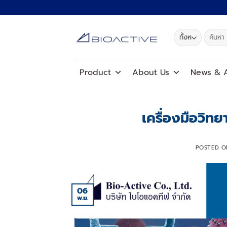
ข้าม
ไป
ยัง
ค้นหา:
เนื้อหา
Product
About Us
News
&
A
เครื่องมือวิทย
POSTED 
06
พ.ย.