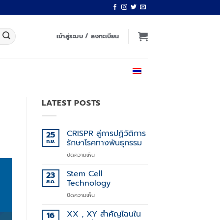
เข้าสู่ระบบ / ลงทะเบียน
ไทย
LATEST POSTS
CRISPR สู่การปฏิวัติการ
25
ก.ย.
รักษาโรคทางพันธุกรรม
บน
ปิดความเห็น
CRISPR
สู่
Stem Cell
23
การ
ส.ค.
Technology
ปฏิวัติ
บน
ปิดความเห็น
การ
Stem
รักษา
Cell
XX , XY สำคัญไฉนใน
โรค
16
Technology