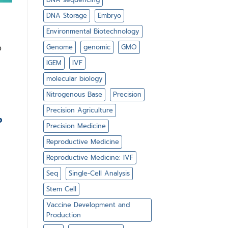
DNA Storage
Embryo
Environmental Biotechnology
ง
Genome
genomic
GMO
IGEM
IVF
molecular biology
Nitrogenous Base
Precision
Precision Agriculture
ง
Precision Medicine
Reproductive Medicine
Reproductive Medicine: IVF
Seq
Single-Cell Analysis
Stem Cell
Vaccine Development and
Production