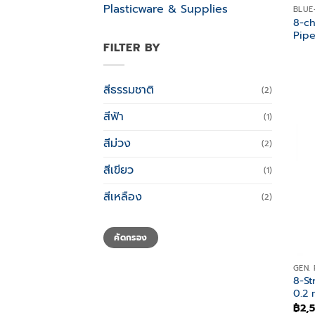
Plasticware & Supplies
BLUE
8-ch
Pipe
FILTER BY
สีธรรมชาติ
(2)
สีฟ้า
(1)
สีม่วง
(2)
สีเขียว
(1)
สีเหลือง
(2)
ราคา
ราคา
คัดกรอง
ต่ำ
สูงสุด
สุด
GEN.
8-St
0.2 
฿
2,