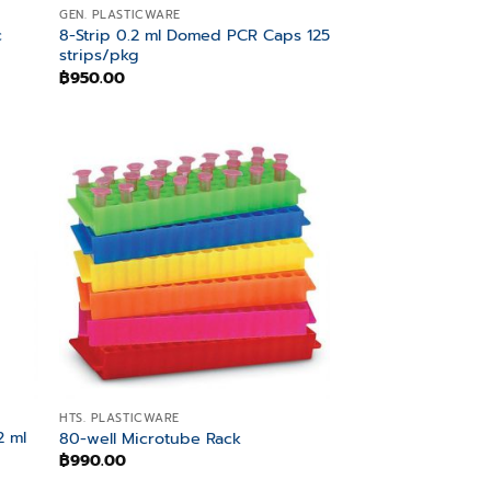
GEN. PLASTICWARE
c
8-Strip 0.2 ml Domed PCR Caps 125
strips/pkg
฿
950.00
 to
Add to
list
wishlist
HTS. PLASTICWARE
2 ml
80-well Microtube Rack
฿
990.00