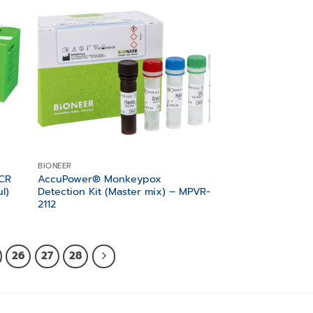
 to
Add to
list
wishlist
BIONEER
PCR
AccuPower® Monkeypox
l)
Detection Kit (Master mix) – MPVR-
2112
26
27
28