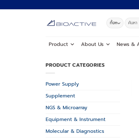
ข้าม
ไป
ยัง
ค้นหา:
เนื้อหา
Product
About Us
News
&
A
PRODUCT CATEGORIES
Power Supply
Supplement
NGS & Microarray
Equipment & Instrument
Molecular & Diagnostics