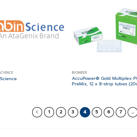
Add to
Add
wishlist
wish
SCIENCE
BIONEER
AccuPower® Gold Multiplex 
nScience
PreMix, 12 x 8-strip tubes (20u
1
2
3
4
5
6
7
…