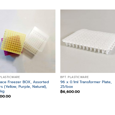
Add to
Add
wishlist
wish
 PLASTICWARE
BPT. PLASTICWARE
lace Freezer BOX, Assorted
96 x 0.1ml Transformer Plate,
rs (Yellow, Purple, Natural),
25/box
pkg
฿
6,600.00
900.00