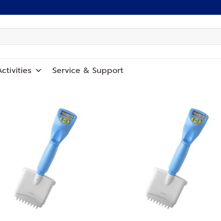
ctivities
Service
&
Support
Add to
Add
wishlist
wish