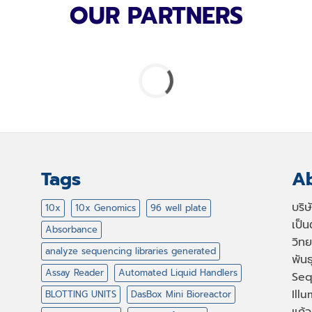
OUR PARTNERS
Tags
Ab
บริ
10x
10x Genomics
96 well plate
เป็
Absorbance
วิทย
analyze sequencing libraries generated
พัน
Assay Reader
Automated Liquid Handlers
Seq
Illu
BLOTTING UNITS
DasBox Mini Bioreactor