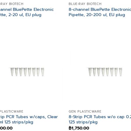
-RAY BIOTECH
BLUE-RAY BIOTECH
annel BluePette Electronic
8-channel BluePette Electroni
tte, 2-20 ul, EU plug
Pipette, 20-200 ul, EU plug
Add to
Add
wishlist
wish
 PLASTICWARE
GEN. PLASTICWARE
rip PCR Tubes w/caps, Clear
8-Strip PCR Tubes w/o cap 0.
ml 125 strips/pkg
125 strips/pkg
500.00
฿
1,750.00