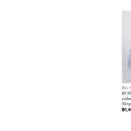
BSL.
81 P
colo
10/
฿
1,