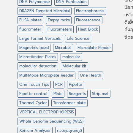
แก้ว
DNA Polymerase
DNA Purification
มือท
DRAGEN Targeted Microbial
Electrophoresis
เหวี
ELISA plates
Empty racks
Fluorescence
ดีเอ
ถึงอ
fluorometer
Fluorometers
Heat Block
tips
Large Format Verticals
Life Science
Magnetics bead
Microbial
Microplate Reader
Microtitration Plates
molecular
molecular detection
Molecular kit
MultiMode Microplate Reader
One Health
One Touch Tips
PCR
Pipette
Pipette control
Plate
Reagents
Strip mat
Thermal Cycler
Transformer plate
VERTICAL ELECTROPHORESIS
Whole Genome Sequencing (WGS)
Xenium Analyzer
ควบคุมอุณหภูมิ