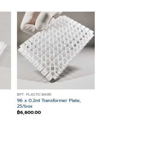
 to
Add to
list
wishlist
BPT. PLASTICWARE
96 x 0.2ml Transformer Plate,
25/box
฿
6,600.00