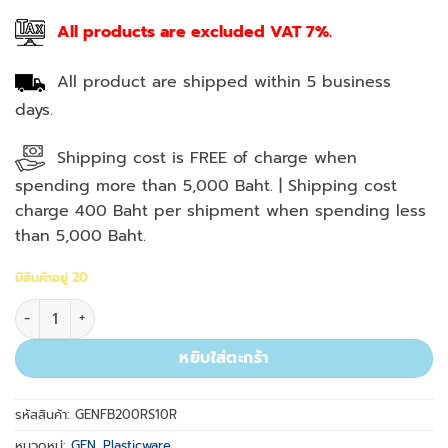
All products are excluded VAT 7%.
All product are shipped within 5 business
days.
Shipping cost is FREE of charge when
spending more than 5,000 Baht. | Shipping cost
charge 400 Baht per shipment when spending less
than 5,000 Baht.
มีสินค้าอยู่ 20
จำนวน 1-200µl Natural Racked Pre-Sterilized 10x96/rack ชิ้น
หยิบใส่ตะกร้า
รหัสสินค้า:
GENFB200RS10R
หมวดหมู่:
GEN. Plasticware