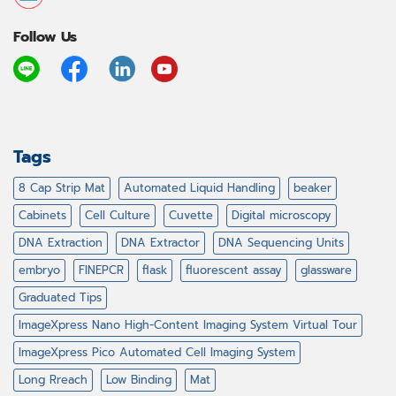
Follow Us
Tags
8 Cap Strip Mat
Automated Liquid Handling
beaker
Cabinets
Cell Culture
Cuvette
Digital microscopy
DNA Extraction
DNA Extractor
DNA Sequencing Units
embryo
FINEPCR
flask
fluorescent assay
glassware
Graduated Tips
ImageXpress Nano High-Content Imaging System Virtual Tour
ImageXpress Pico Automated Cell Imaging System
Long Rreach
Low Binding
Mat