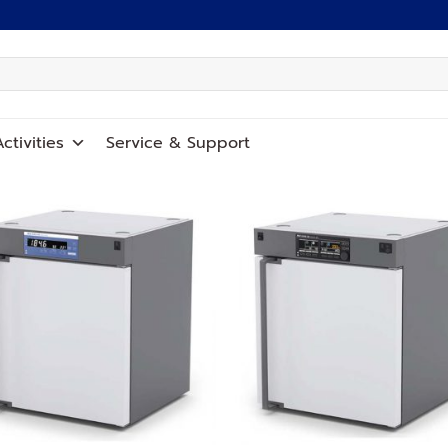
ctivities
Service
&
Support
Add to
Add
wishlist
wish