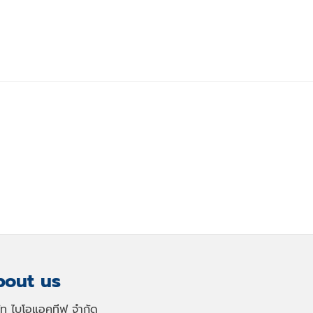
out us
ษัท ไบโอแอคทีฟ จำกัด