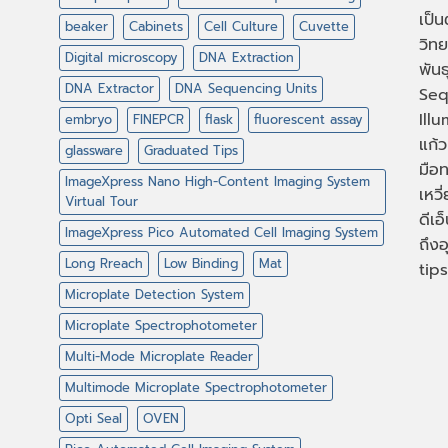
เป็
beaker
Cabinets
Cell Culture
Cuvette
วิทย
Digital microscopy
DNA Extraction
พัน
DNA Extractor
DNA Sequencing Units
Seq
Illu
embryo
FINEPCR
flask
fluorescent assay
แก้ว
glassware
Graduated Tips
มือท
ImageXpress Nano High-Content Imaging System
เหวี
Virtual Tour
ดีเอ
ImageXpress Pico Automated Cell Imaging System
ถึงอ
Long Rreach
Low Binding
Mat
tips
Microplate Detection System
Microplate Spectrophotometer
Multi-Mode Microplate Reader
Multimode Microplate Spectrophotometer
Opti Seal
OVEN