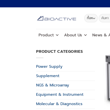
ข้าม
ไป
ยัง
ค้นหา:
เนื้อหา
Product
About Us
News
&
A
PRODUCT CATEGORIES
Power Supply
Supplement
NGS & Microarray
Equipment & Instrument
Molecular & Diagnostics