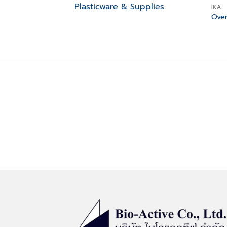
Plasticware & Supplies
IKA
Oven