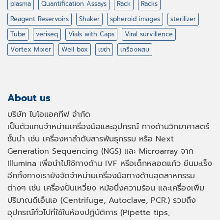
plasma
Quantification Assays
Rack
Racks
Reagent Reservoirs
Shaker
spheroid images
sterilizer
Tube
veriseq
Vials with Caps
Viral survillence
Vortex Mixer
Well box
เขย่า
เครื่องผสม
About us
บริษัท ไบโอแอคทีฟ จำกัด
เป็นตัวแทนจำหน่ายเครื่องมือและอุปกรณ์ ทางด้านวิทยาศาสตร์
ชั้นนำ เช่น เครื่องหาลำดับสารพันธุกรรม หรือ
Next
Generation Sequencing (NGS)
และ
Microarray
จาก
Illumina เพื่อนำไปใช้ทางด้าน
IVF
หรือเด็กหลอดแก้ว ยีนมะเร็ง
อีกทั้งทางเรายังจัดจำหน่ายเครื่องมือทางด้านอุตสาหกรรม
ต่างๆ เช่น เครื่องปั่นเหวี่ยง หม้อนึ่งความร้อน และเครื่องเพิ่ม
ปริมาณดีเอ็นเอ
(Centrifuge, Autoclave, PCR.)
รวมถึง
อุปกรณ์ทั่วไปที่ใช้ในห้องปฏิบัติการ
(Pipette tips,