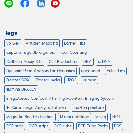
Tags
96-well
Antigen Mapping
Barrier Tips
Capture large 3D organoid
Cell Counting
CellDrop Assay Kits
Cell Production
DNA
dsDNA
Dynamic Read Analysis for Genomics
eppendorf
Filter Tips
Freezer BOX
Freezer racks
H2O2
Illumina
Illumina DRAGEN
ImageXpress Confocal HT.ai High-Content Imaging System
IN Carta Image Analysis Software
low-temperature
Magnetic Bead Extraction
Microcentrifuge
Miseq
NIPT
PCR strip
PCR strips
PCR tube
PCR Tube Racks
PGS