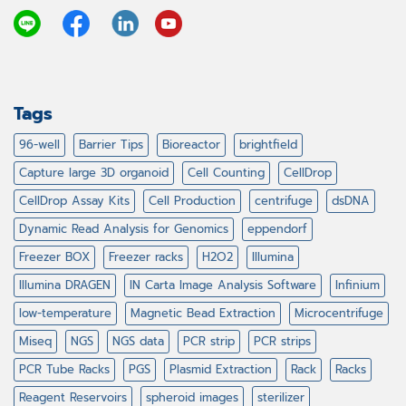
Tags
96-well
Barrier Tips
Bioreactor
brightfield
Capture large 3D organoid
Cell Counting
CellDrop
CellDrop Assay Kits
Cell Production
centrifuge
dsDNA
Dynamic Read Analysis for Genomics
eppendorf
Freezer BOX
Freezer racks
H2O2
Illumina
Illumina DRAGEN
IN Carta Image Analysis Software
Infinium
low-temperature
Magnetic Bead Extraction
Microcentrifuge
Miseq
NGS
NGS data
PCR strip
PCR strips
PCR Tube Racks
PGS
Plasmid Extraction
Rack
Racks
Reagent Reservoirs
spheroid images
sterilizer