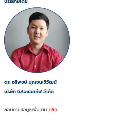
บรรยายโดย
ดร. อธิพงษ์ บุญชนะวิวัฒน์
บริษัท ไบโอแอคทีฟ จำกัด
สอบถามข้อมูลเพิ่มเติม
คลิก