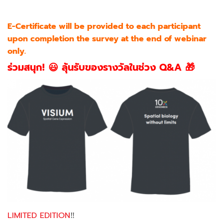
E-Certificate will be provided to each participant
upon completion the survey at the end of webinar
only.
ร่วมสนุก! 😃 ลุ้นรับของรางวัลในช่วง Q&A 🎁
LIMITED EDITION
‼