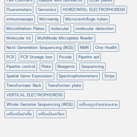
Cell Counters
DasBox Mini Bioreactor
ELISA plates
Fluorometers
Genomics
HORIZONTAL ELECTROPHORESIS
immunoassays
Microarray
Microcentrifuge tubes
Microtitration Plates
molecular
molecular detection
Molecular kit
MultiMode Microplate Reader
Next Generation Sequencing (NGS)
NMN
One Health
PCR
PCR Storage box
Picode
Pipette aid
Pipette control
Plate
Reagents
Sequencing
Spatial Gene Expression
Spectrophotometers
Strips
Transformaer Rack
Transformer plate
VERTICAL ELECTROPHORESIS
Whole Genome Sequencing (WGS)
เครื่องดูดจ่ายสารละลาย
เครื่องนึ่งฆ่าเชื้อ
เครื่องปั่นเหวี่ยง