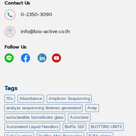
Contact Us
0-2350-3090
info@bio-active.co.th
Follow Us
Tags
10x
Absorbance
Amplicon Sequencing
analyze sequencing libraries generated
Array
autoclavable borosilicate glass
Autoclave
Automated Liquid Handlers
BioFlo 320
BLOTTING UNITS