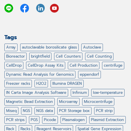
Tags
Array
autoclavable borosilicate glass
Autoclave
Bioreactor
brightfield
Cell Counters
Cell Counting
CellDrop
CellDrop Assay Kits
Cell Production
centrifuge
Dynamic Read Analysis for Genomics
eppendorf
Freezer racks
H2O2
Illumina DRAGEN
IN Carta Image Analysis Software
Infinium
low-temperature
Magnetic Bead Extraction
Microarray
Microcentrifuge
Miseq
NGS
NGS data
PCR Storage box
PCR strip
PCR strips
PGS
Picode
Plasmalogen
Plasmid Extraction
Rack
Racks
Reagent Reservoirs
Spatial Gene Expression