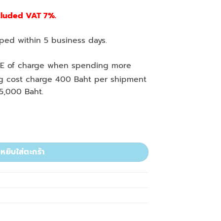
cluded VAT 7%.
ed within 5 business days.
E of charge when spending more
ng cost charge 400 Baht per shipment
5,000 Baht.
. ชิ้น
หยิบใส่ตะกร้า