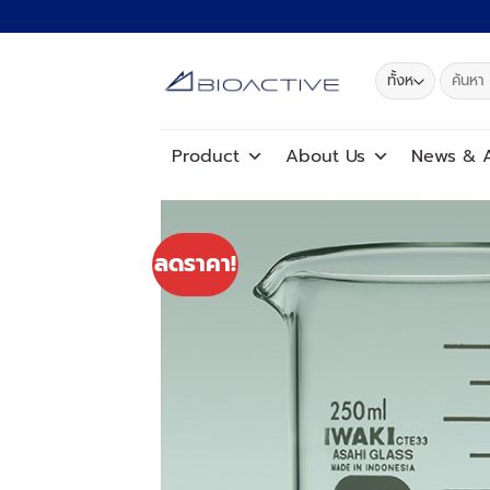
ข้าม
ไป
ยัง
ค้นหา:
เนื้อหา
Product
About Us
News
&
A
ลดราคา!