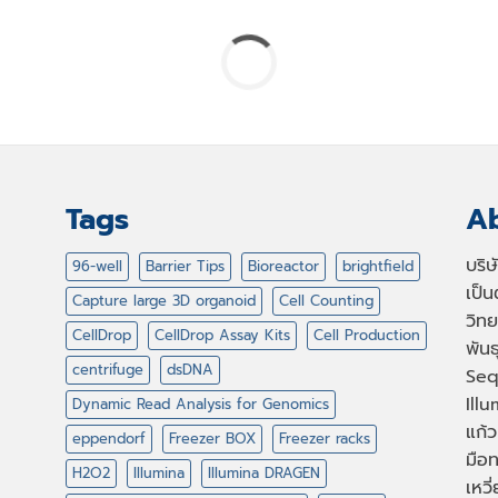
Tags
Ab
บริ
96-well
Barrier Tips
Bioreactor
brightfield
เป็
Capture large 3D organoid
Cell Counting
วิทย
CellDrop
CellDrop Assay Kits
Cell Production
พัน
centrifuge
dsDNA
Seq
Illu
Dynamic Read Analysis for Genomics
แก้ว
eppendorf
Freezer BOX
Freezer racks
มือท
H2O2
Illumina
Illumina DRAGEN
เหวี