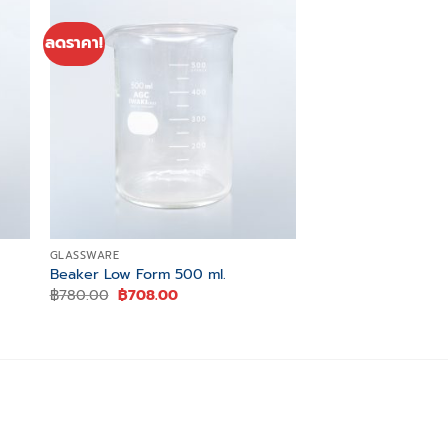
ลดราคา!
ลดราคา!
 to
Add to
ist
wishlist
GLASSWARE
GLASSWARE
Beaker Low Form 500 ml.
Erlenmeyer Flask 5
Original
Current
Original
฿
780.00
฿
708.00
฿
930.00
฿
840.00
price
price
price
was:
is:
was:
฿780.00.
฿708.00.
฿930.00.