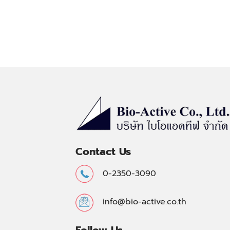
Contact Us
0-2350-3090
info@bio-active.co.th