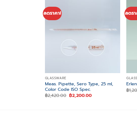
ลดราคา!
ลดรา
Add to
wishlist
GLASSWARE
GLAS
Meas. Pipette, Sero Type, 25 ml,
Erle
Color Code ISO Spec.
฿
1,2
Original
Current
฿
2,420.00
฿
2,200.00
price
price
was:
is:
฿2,420.00.
฿2,200.00.