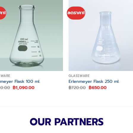
คา!
ลดราคา!
Add to
Add
wishlist
wishl
SWARE
GLASSWARE
nmeyer Flask 100 ml.
Erlenmeyer Flask 250 ml.
Original
Current
Original
Current
00.00
฿
1,090.00
฿
720.00
฿
650.00
price
price
price
price
was:
is:
was:
is:
฿1,200.00.
฿1,090.00.
฿720.00.
฿650.00.
OUR PARTNERS