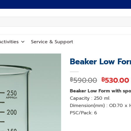
ctivities
Service
&
Support
Beaker Low For
Add to
Original
590.00
530.00
฿
฿
wishlist
price
Beaker Low Form with spo
was:
Capacity : 250 ml.
฿590.00
Dimension(mm) : OD.70 x 
PSC/Pack: 6