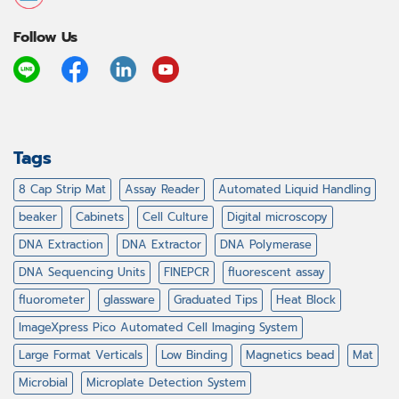
Follow Us
Tags
8 Cap Strip Mat
Assay Reader
Automated Liquid Handling
beaker
Cabinets
Cell Culture
Digital microscopy
DNA Extraction
DNA Extractor
DNA Polymerase
DNA Sequencing Units
FINEPCR
fluorescent assay
fluorometer
glassware
Graduated Tips
Heat Block
ImageXpress Pico Automated Cell Imaging System
Large Format Verticals
Low Binding
Magnetics bead
Mat
Microbial
Microplate Detection System