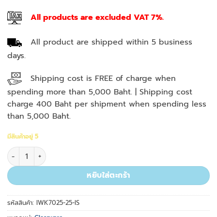
All products are excluded VAT 7%.
All product are shipped within 5 business
days.
Shipping cost is FREE of charge when
spending more than 5,000 Baht. | Shipping cost
charge 400 Baht per shipment when spending less
than 5,000 Baht.
มีสินค้าอยู่ 5
จำนวน Meas. Pipette, Sero Type, 25 ml, Color Code ISO Spec. 
หยิบใส่ตะกร้า
รหัสสินค้า:
IWK7025-25-IS