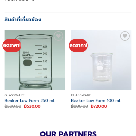
สินค้าที่เกี่ยวข้อง
ลดราคา!
ลดราคา!
Add to
Add to
wishlist
wishlist
GLASSWARE
GLASSWARE
Beaker Low Form 250 ml.
Beaker Low Form 100 ml.
Original
Current
Original
Current
฿
590.00
฿
530.00
฿
800.00
฿
720.00
price
price
price
price
was:
is:
was:
is:
฿590.00.
฿530.00.
฿800.00.
฿720.00.
OUR PARTNERS