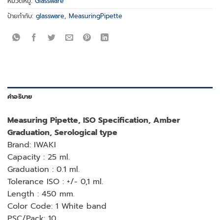
หมวดหมู่:
Glassware
ป้ายกำกับ:
glassware
,
MeasuringPipette
คำอธิบาย
Measuring Pipette, ISO Specification, Amber
Graduation, Serological type
Brand: IWAKI
Capacity : 25 ml.
Graduation : 0.1 ml.
Tolerance ISO : +/- 0,1 ml.
Length : 450 mm.
Color Code: 1 White band
PSC/Pack: 10