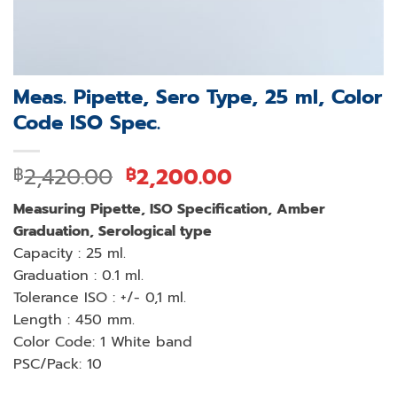
Meas. Pipette, Sero Type, 25 ml, Color
Code ISO Spec.
Original
Current
2,420.00
2,200.00
฿
฿
price
price
Measuring Pipette, ISO Specification, Amber
was:
is:
Graduation, Serological type
฿2,420.00.
฿2,200.00.
Capacity : 25 ml.
Graduation : 0.1 ml.
Tolerance ISO : +/- 0,1 ml.
Length : 450 mm.
Color Code: 1 White band
PSC/Pack: 10