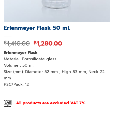
Erlenmeyer Flask 50 ml.
Original
Current
1,410.00
1,280.00
฿
฿
price
price
Erlenmeyer Flask
was:
is:
Meterial: Borosilicate glass
฿1,410.00.
฿1,280.00.
Volume : 50 ml.
Size (mm): Diameter 52 mm ; High 83 mm, Neck 22
mm
PSC/Pack: 12
All products are excluded VAT 7%.