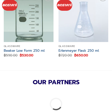
ลดราคา!
ลดราคา!
Add to
Add to
wishlist
wishlist
GLASSWARE
GLASSWARE
Beaker Low Form 250 ml.
Erlenmeyer Flask 250 ml.
Original
Current
Original
Current
฿
590.00
฿
530.00
฿
720.00
฿
650.00
price
price
price
price
was:
is:
was:
is:
฿590.00.
฿530.00.
฿720.00.
฿650.00.
OUR PARTNERS