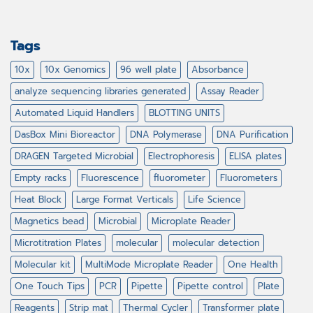
Tags
10x
10x Genomics
96 well plate
Absorbance
analyze sequencing libraries generated
Assay Reader
Automated Liquid Handlers
BLOTTING UNITS
DasBox Mini Bioreactor
DNA Polymerase
DNA Purification
DRAGEN Targeted Microbial
Electrophoresis
ELISA plates
Empty racks
Fluorescence
fluorometer
Fluorometers
Heat Block
Large Format Verticals
Life Science
Magnetics bead
Microbial
Microplate Reader
Microtitration Plates
molecular
molecular detection
Molecular kit
MultiMode Microplate Reader
One Health
One Touch Tips
PCR
Pipette
Pipette control
Plate
Reagents
Strip mat
Thermal Cycler
Transformer plate