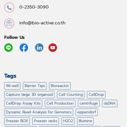
0-2350-3090
info@bio-active.co.th
Follow Us
Tags
96-well
Barrier Tips
Bioreactor
Capture large 3D organoid
Cell Counting
CellDrop
CellDrop Assay Kits
Cell Production
centrifuge
dsDNA
Dynamic Read Analysis for Genomics
eppendorf
Freezer BOX
Freezer racks
H2O2
Illumina