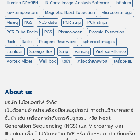
Illumina DRAGEN
IN Carta Image Analysis Software
Infinium
low-temperature
Magnetic Bead Extraction
Microcentrifuge
Miseq
NGS
NGS data
PCR strip
PCR strips
PCR Tube Racks
PGS
Plasmalogen
Plasmid Extraction
Rack
Racks
Reagent Reservoirs
spheroid images
sterilizer
Storage Box
Strip
veriseq
Viral survillence
Vortex Mixer
Well box
เขย่า
เครื่องถ่ายภาพเจล
เครื่องผสม
About us
บริษัท ไบโอแอคทีฟ จำกัด
เป็นตัวแทนจำหน่ายเครื่องมือและอุปกรณ์ ทางด้านวิทยาศาสตร์
ชั้นนำ เช่น เครื่องหาลำดับสารพันธุกรรม หรือ
Next
Generation Sequencing (NGS)
และ
Microarray
จาก
Illumina เพื่อนำไปใช้ทางด้าน
IVF
หรือเด็กหลอดแก้ว ยีนมะเร็ง