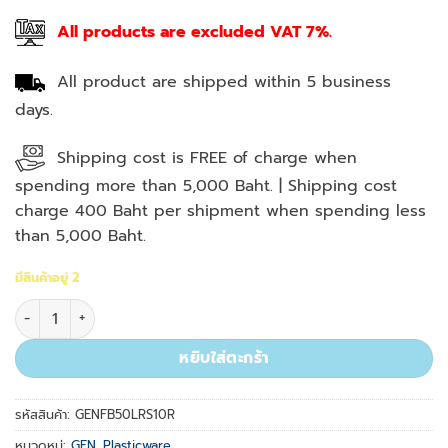
All products are excluded VAT 7%.
All product are shipped within 5 business
days.
Shipping cost is FREE of charge when
spending more than 5,000 Baht. | Shipping cost
charge 400 Baht per shipment when spending less
than 5,000 Baht.
มีสินค้าอยู่ 2
จำนวน 0.5-50µl Natural Racked Low Retention Pre-Sterilized 1
หยิบใส่ตะกร้า
รหัสสินค้า:
GENFB50LRS10R
หมวดหมู่:
GEN. Plasticware