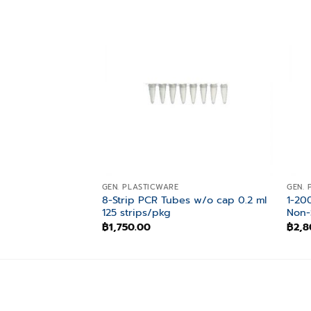
Add to
wishlist
GEN. PLASTICWARE
GEN. 
8-Strip PCR Tubes w/o cap 0.2 ml
1-20
125 strips/pkg
Non-
฿
1,750.00
฿
2,8