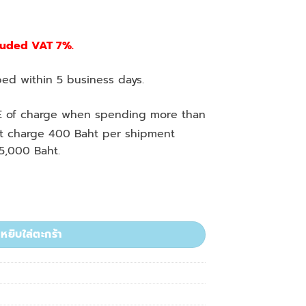
luded VAT 7%.
ed within 5 business days.
E of charge when spending more than
st charge 400 Baht per shipment
5,000 Baht.
on-Sterilized 10x1000/pkg ชิ้น
หยิบใส่ตะกร้า