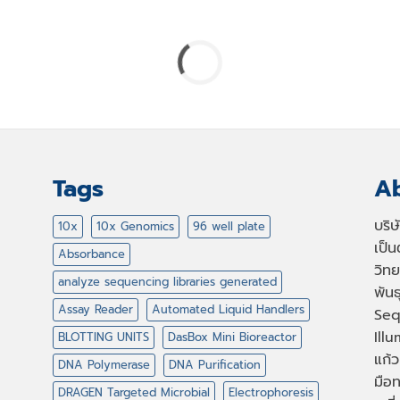
Tags
Ab
บริ
10x
10x Genomics
96 well plate
เป็
Absorbance
วิทย
analyze sequencing libraries generated
พัน
Assay Reader
Automated Liquid Handlers
Seq
Illu
BLOTTING UNITS
DasBox Mini Bioreactor
แก้ว
DNA Polymerase
DNA Purification
มือท
DRAGEN Targeted Microbial
Electrophoresis