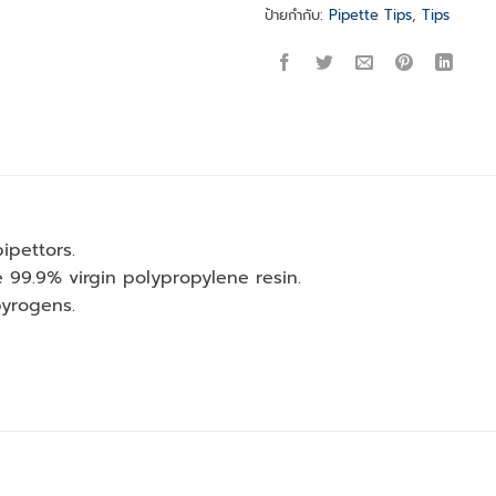
ป้ายกำกับ:
Pipette Tips
,
Tips
pipettors.
 99.9% virgin polypropylene resin.
pyrogens.