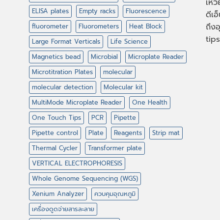
เหวี
ELISA plates
Empty racks
Fluorescence
ดีเอ
ถึงอ
fluorometer
Fluorometers
Heat Block
tips
Large Format Verticals
Life Science
Magnetics bead
Microbial
Microplate Reader
Microtitration Plates
molecular
molecular detection
Molecular kit
MultiMode Microplate Reader
One Health
One Touch Tips
PCR
Pipette
Pipette control
Plate
Reagents
Strip mat
Thermal Cycler
Transformer plate
VERTICAL ELECTROPHORESIS
Whole Genome Sequencing (WGS)
Xenium Analyzer
ควบคุมอุณหภูมิ
เครื่องดูดจ่ายสารละลาย