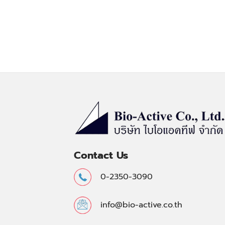
Contact Us
0-2350-3090
info@bio-active.co.th