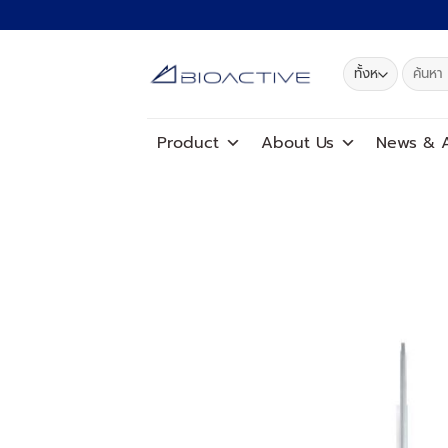
ข้าม
ไป
ยัง
ค้นหา:
เนื้อหา
Product
About Us
News
&
A