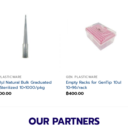
Add to
Add
wishlist
wishl
PLASTICWARE
GEN. PLASTICWARE
0µl Natural Bulk Graduated
Empty Racks for GenTip 10ul
Sterilized 10×1000/pkg
10×96/rack
00.00
฿
400.00
OUR PARTNERS