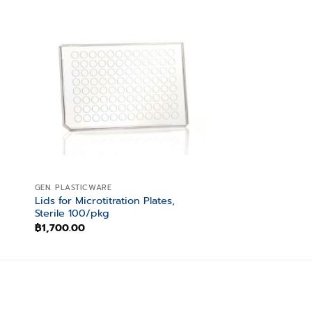
 to
Add to
ist
wishlist
GEN. PLASTICWARE
GEN. PLASTICWARE
Lids for Microtitration Plates,
Empty Racks for G
Sterile 100/pkg
10×96/rack
฿
1,700.00
฿
400.00