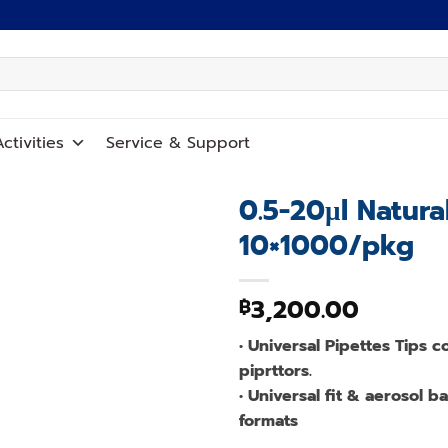
ctivities
Service
&
Support
0.5-20µl Natura
10×1000/pkg
Add to
wishlist
3,200.00
฿
• Universal Pipettes Tips 
piprttors.
• Universal fit & aerosol b
formats