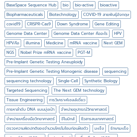
ระดับ
BaseSpace Sequence Hub
bio
bio-active
bioactive
เซลล์
เดี่ยว
Biopharmaceuticals
Biotechnology
COVID-19 สายพันธุ์อังกฤษ
covid19
CRISPR-Cas9
Down Syndrome
Gene Editing
Genome Data Center
Genome Data Center คืออะไร
HPV
HPVคือ
illumina
Medicine
mRNA vaccine
Next GEM
NGS
Nobel Prize mRNA vaccine
PGT-M
Pre-Implant Genetic Testing Aneuploidy
Pre-Implant Genetic Testing Monogenic disease
sequencing
sequencing technology
Single-Cell
Synthetic Biology
Targeted Sequencing
The Next GEM technology
Tissue Engineering
การวิเคราะห์เซลล์เดี่ยว
การหาลำดับ DNA แบบมุ่งเป้า
จำหน่ายอุปกรณ์วิทยาศาสตร์
จำหน่ายเครื่องมือวิทยาศาสตร์
จีโนมิกส์
ชีวสารสนเทศศาสตร์
ตรวจความผิดปกติของจำนวนโครโมโซมก่อนฝังตัว
มะเร็ง
รักษามะเร็ง