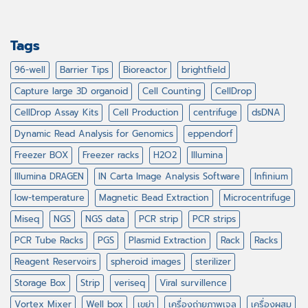
Tags
96-well
Barrier Tips
Bioreactor
brightfield
Capture large 3D organoid
Cell Counting
CellDrop
CellDrop Assay Kits
Cell Production
centrifuge
dsDNA
Dynamic Read Analysis for Genomics
eppendorf
Freezer BOX
Freezer racks
H2O2
Illumina
Illumina DRAGEN
IN Carta Image Analysis Software
Infinium
low-temperature
Magnetic Bead Extraction
Microcentrifuge
Miseq
NGS
NGS data
PCR strip
PCR strips
PCR Tube Racks
PGS
Plasmid Extraction
Rack
Racks
Reagent Reservoirs
spheroid images
sterilizer
Storage Box
Strip
veriseq
Viral survillence
Vortex Mixer
Well box
เขย่า
เครื่องถ่ายภาพเจล
เครื่องผสม