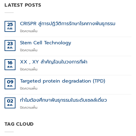
LATEST POSTS
CRISPR สู่การปฏิวัติการรักษาโรคทางพันธุกรรม
25
ก.ย.
บน
ปิดความเห็น
CRISPR
สู่
Stem Cell Technology
23
การ
ส.ค.
บน
ปิดความเห็น
ปฏิวัติ
Stem
การ
Cell
XX , XY สำคัญไฉนในวงการกีฬา
16
รักษา
Technology
ส.ค.
โรค
บน
ปิดความเห็น
ทาง
XX
พันธุกรรม
,
Targeted protein degradation (TPD)
09
XY
ส.ค.
บน
ปิดความเห็น
สำคัญ
Targeted
ไฉน
protein
ทำไมต้องศึกษาพันธุกรรมในระดับเซลล์เดี่ยว
02
ใน
degradation
ส.ค.
วงการ
บน
ปิดความเห็น
(TPD)
กีฬา
ทำไม
ต้อง
ศึกษา
TAG CLOUD
พันธุกรรม
ใน