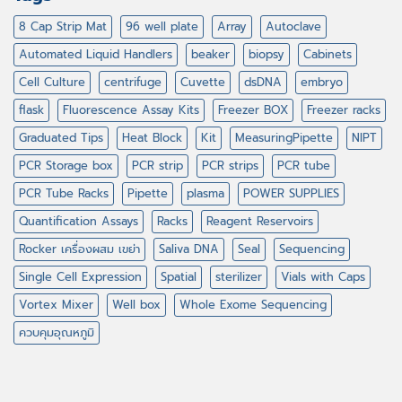
8 Cap Strip Mat
96 well plate
Array
Autoclave
Automated Liquid Handlers
beaker
biopsy
Cabinets
Cell Culture
centrifuge
Cuvette
dsDNA
embryo
flask
Fluorescence Assay Kits
Freezer BOX
Freezer racks
Graduated Tips
Heat Block
Kit
MeasuringPipette
NIPT
PCR Storage box
PCR strip
PCR strips
PCR tube
PCR Tube Racks
Pipette
plasma
POWER SUPPLIES
Quantification Assays
Racks
Reagent Reservoirs
Rocker เครื่องผสม เขย่า
Saliva DNA
Seal
Sequencing
Single Cell Expression
Spatial
sterilizer
Vials with Caps
Vortex Mixer
Well box
Whole Exome Sequencing
ควบคุมอุณหภูมิ