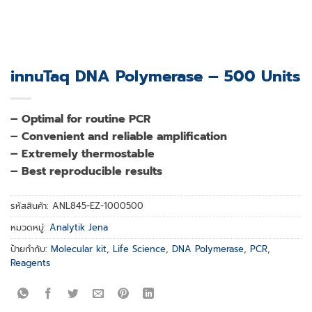
innuTaq DNA Polymerase – 500 Units
– Optimal for routine PCR
– Convenient and reliable amplification
– Extremely thermostable
– Best reproducible results
รหัสสินค้า:
ANL845-EZ-1000500
หมวดหมู่:
Analytik Jena
ป้ายกำกับ:
Molecular kit
,
Life Science
,
DNA Polymerase
,
PCR
,
Reagents