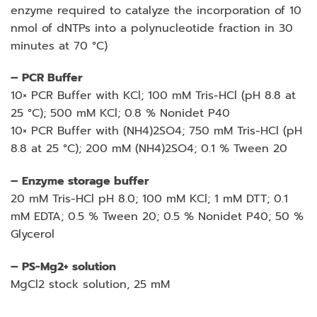
enzyme required to catalyze the incorporation of 10
nmol of dNTPs into a polynucleotide fraction in 30
minutes at 70 °C)
– PCR Buffer
10× PCR Buffer with KCl; 100 mM Tris-HCl (pH 8.8 at
25 °C); 500 mM KCl; 0.8 % Nonidet P40
10× PCR Buffer with (NH4)2SO4; 750 mM Tris-HCl (pH
8.8 at 25 °C); 200 mM (NH4)2SO4; 0.1 % Tween 20
– Enzyme storage buffer
20 mM Tris-HCl pH 8.0; 100 mM KCl; 1 mM DTT; 0.1
mM EDTA; 0.5 % Tween 20; 0.5 % Nonidet P40; 50 %
Glycerol
– PS-Mg2+ solution
MgCl2 stock solution, 25 mM