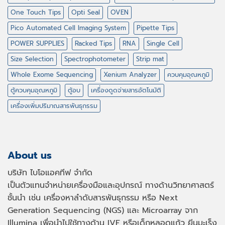
One Touch Tips
Opti Seal
OVEN
Pico Automated Cell Imaging System
Pipette Tips
POWER SUPPLIES
Racked Tips
RNA
Single Cell
Size Selection
Spectrophotometer
Strip mat
Whole Exome Sequencing
Xenium Analyzer
ควบคุมอุณหภูมิ
ตู้ควบคุมอุณหภูมิ
ตู้อบ
เครื่องดูดจ่ายสารอัตโนมัติ
เครื่องเพิ่มปริมาณสารพันธุกรรม
About us
บริษัท ไบโอแอคทีฟ จำกัด
เป็นตัวแทนจำหน่ายเครื่องมือและอุปกรณ์ ทางด้านวิทยาศาสตร์
ชั้นนำ เช่น เครื่องหาลำดับสารพันธุกรรม หรือ
Next
Generation Sequencing (NGS)
และ
Microarray
จาก
Illumina เพื่อนำไปใช้ทางด้าน
IVF
หรือเด็กหลอดแก้ว ยีนมะเร็ง