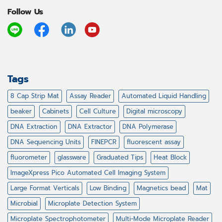
Follow Us
Tags
8 Cap Strip Mat
Assay Reader
Automated Liquid Handling
beaker
Cabinets
Cell Culture
Digital microscopy
DNA Extraction
DNA Extractor
DNA Polymerase
DNA Sequencing Units
FINEPCR
fluorescent assay
fluorometer
glassware
Graduated Tips
Heat Block
ImageXpress Pico Automated Cell Imaging System
Large Format Verticals
Low Binding
Magnetics bead
Mat
Microbial
Microplate Detection System
Microplate Spectrophotometer
Multi-Mode Microplate Reader